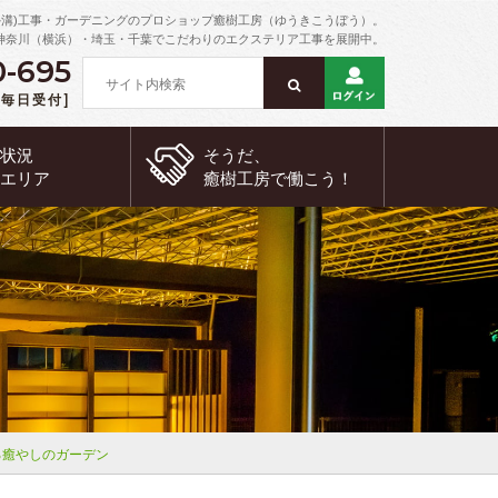
外溝)工事・ガーデニングのプロショップ癒樹工房（ゆうきこうぼう）。
神奈川（横浜）・埼玉・千葉でこだわりのエクステリア工事を展開中。
0-695
 [毎日受付]
約状況
そうだ、
工エリア
癒樹工房で
働こう！
る癒やしのガーデン