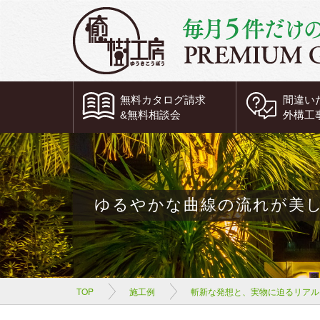
無料
カタログ請求
間違い
&
無料
相談会
外構工
ゆるやかな曲線の流れが美
TOP
施工例
斬新な発想と、実物に迫るリアル