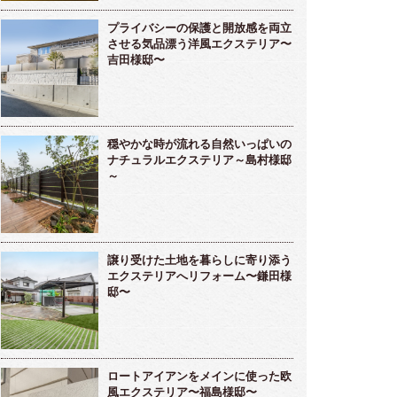
プライバシーの保護と開放感を両立
させる気品漂う洋風エクステリア〜
吉田様邸〜
穏やかな時が流れる自然いっぱいの
ナチュラルエクステリア～島村様邸
～
譲り受けた土地を暮らしに寄り添う
エクステリアへリフォーム〜鎌田様
邸〜
ロートアイアンをメインに使った欧
風エクステリア〜福島様邸〜