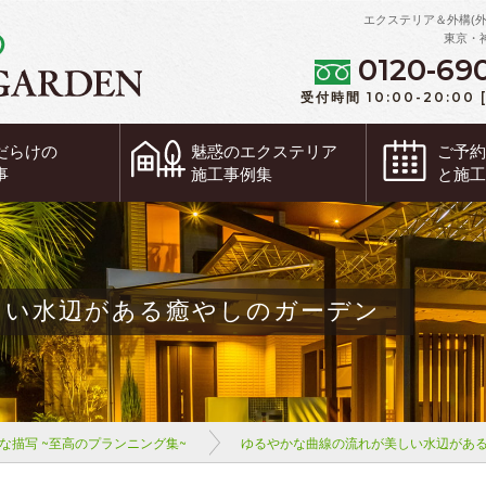
エクステリア＆外構(
東京・
0120-69
受付時間 10:00-20:00
だらけの
魅惑の
エクステリア
ご予
事
施工事例集
と施
しい水辺がある癒やしのガーデン
な描写 ~至高のプランニング集~
ゆるやかな曲線の流れが美しい水辺があ