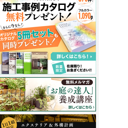
札にはアルミ鋳物ミラージュ(福彫)を採用。照明一体型の表札で夜は表札裏
きり浮き出ます。門灯の役割も兼ね備え、スタイリッシュな門袖にぴったり