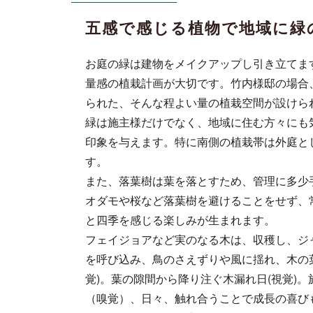
五感で感じる植物で地域に緑
お庭の緑は建物をメイクアップし引き立てま
量感の植栽計画が大切です。竹内様邸の場合
られた、そんな程よい量の植栽空間が設けら
緑は施主様だけでなく、地域に住む方々にも
印象を与えます。特に南側の植栽帯は外庭と
す。
また、落葉樹は葉を落とすため、管理に多少
オダモや桜など落葉樹を避けることをせず、
と四季を感じる楽しみが生まれます。
フェイジョアなど実のなる木は、収穫し、ジャ
を呼び込み、鳥のさえずりや風に揺れ、木の
覚)。葉の隙間から降り注ぐ木漏れ日(視覚)
（嗅覚）、日々、触れ合うことで成長の喜びも