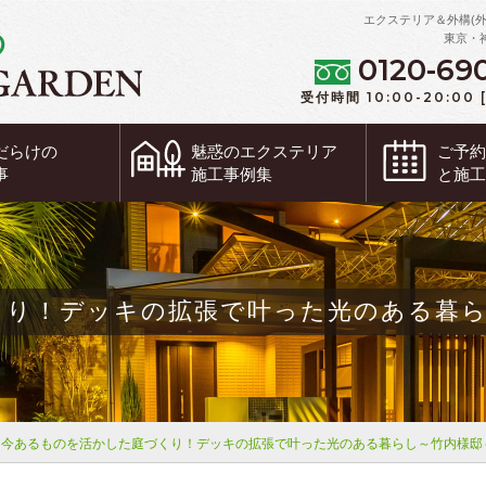
エクステリア＆外構(
東京・
0120-69
受付時間 10:00-20:00
だらけの
魅惑の
エクステリア
ご予
事
施工事例集
と施
くり！デッキの拡張で叶った光のある暮ら
今あるものを活かした庭づくり！デッキの拡張で叶った光のある暮らし～竹内様邸