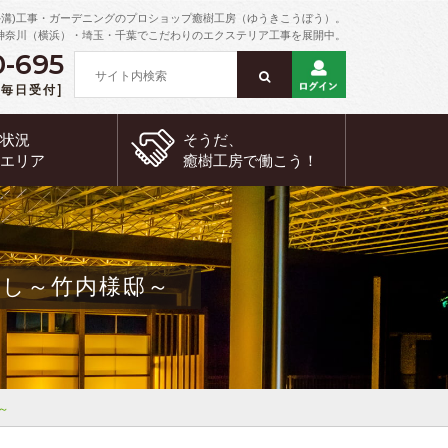
外溝)工事・ガーデニングのプロショップ癒樹工房（ゆうきこうぼう）。
神奈川（横浜）・埼玉・千葉でこだわりのエクステリア工事を展開中。
0-695
 [毎日受付]
約状況
そうだ、
工エリア
癒樹工房で
働こう！
し～竹内様邸～
～