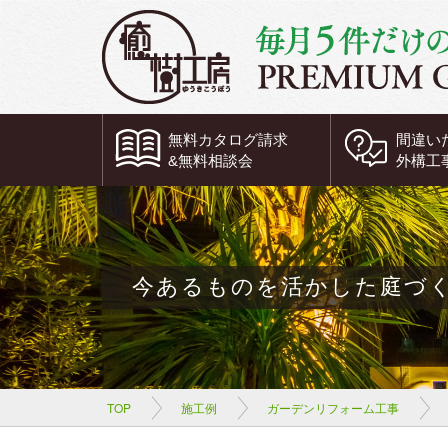
無料
カタログ請求
間違い
&
無料
相談会
外構工
今あるものを活かした庭づ
TOP
施工例
ガーデンリフォーム工事