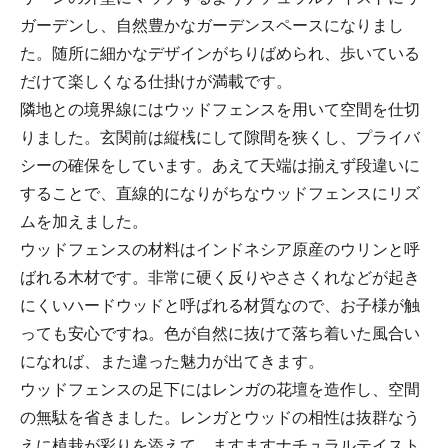
ガーデンし、自然豊かなガーデンスペースになりまし
た。随所に細かなデザインがちりばめられ、歩いている
だけて楽しくなる仕掛けが満載です。
隣地との境界線にはウッドフェンスを用いて空間を仕切
りました。玄関前は縦桟にして隙間を狭くし、プライバ
シーの確保をしています。あえて天端は揃えず段違いに
することで、直線的になりがちなウッドフェンスにリズ
ムを加えました。
ウッドフェンスの材料はインドネシア原産のウリンと呼
ばれる木材です。非常に硬く反りやささくれなどが起き
にくいハードウッドと呼ばれる材質なので、お子様が触
っても安心ですね。色が自然に抜けて落ち着いた風合い
になれば、また違った魅力が出てきます。
ウッドフェンスの足下にはレンガの花壇を造作し、空間
の無駄を省きました。レンガとウッドの相性は抜群なう
えに植栽が彩りを添えて、ますますナチュラルテイスト