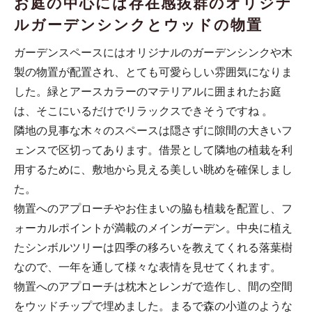
お庭の中心には存在感抜群のオリジナ
ルガーデンシンクとウッドの物置
ガーデンスペースにはオリジナルのガーデンシンクや木
製の物置が配置され、とても可愛らしい雰囲気になりま
した。緑とアースカラーのマテリアルに囲まれたお庭
は、そこにいるだけでリラックスできそうですね 。
隣地の見事な木々のスペースは隠さずに隙間の大きいフ
ェンスで区切ってあります。借景として隣地の植栽を利
用するために、敷地から見える美しい眺めを確保しまし
た。
物置へのアプローチやお住まいの脇も植栽を配置し、フ
ォーカルポイントが満載のメインガーデン。中央に植え
たシンボルツリーは四季の移ろいを教えてくれる落葉樹
なので、一年を通して様々な表情を見せてくれます。
物置へのアプローチは枕木とレンガで造作し、間の空間
をウッドチップで埋めました。まるで森の小道のような