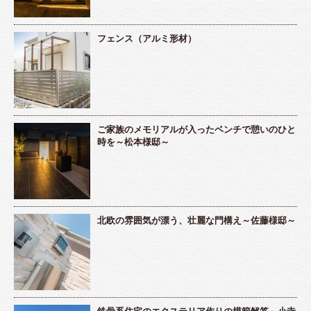
フェンス（アルミ形材）
ご家族のメモリアルが入ったベンチで憩いのひと
時を～松本様邸～
北欧の雰囲気が漂う、壮麗な門構え～佐藤様邸～
鉄骨系住宅のエクステリア作りの模範解答～小寺