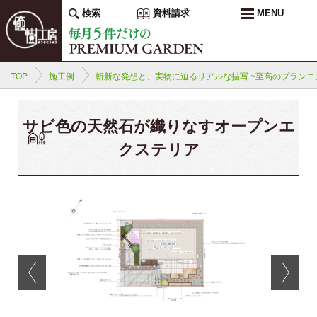
検索
資料請求
MENU
TOP
施工例
斬新な発想と、実物に迫るリアルな描写 ~至高のプランニ
サビ色の天然石が織りなすオープンエ
クステリア