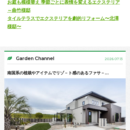
お庭も模様替え 季節ごとに表情を変えるエクステリア
～曲竹様邸
タイルテラスでエクステリアを劇的リフォーム〜北澤
様邸〜
Garden Channel
2026.07.13
南国系の植栽やアイテムでリゾ－ト感のあるファサ－…