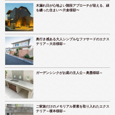
木漏れ日が心地よい階段アプローチが迎える、緑
を纏った住まい〜片倉様邸〜
奥行き感ある大人シンプルなファサードのエクス
テリア～大谷様邸～
ガーデンシンクがお庭の主人公～奥墨様邸～
ご家族だけのメモリアル要素を取り入れたエクス
テリア～榎本様邸～