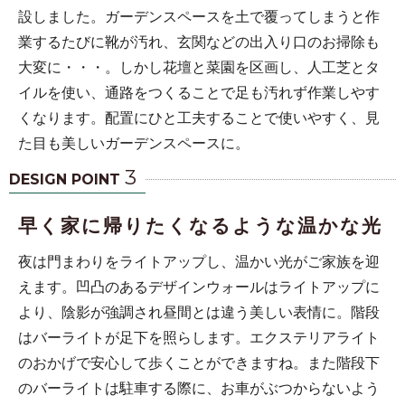
設しました。ガーデンスペースを土で覆ってしまうと作
業するたびに靴が汚れ、玄関などの出入り口のお掃除も
大変に・・・。しかし花壇と菜園を区画し、人工芝とタ
イルを使い、通路をつくることで足も汚れず作業しやす
くなります。配置にひと工夫することで使いやすく、見
た目も美しいガーデンスペースに。
3
DESIGN POINT
早く家に帰りたくなるような温かな光
夜は門まわりをライトアップし、温かい光がご家族を迎
えます。凹凸のあるデザインウォールはライトアップに
より、陰影が強調され昼間とは違う美しい表情に。階段
はバーライトが足下を照らします。エクステリアライト
のおかげで安心して歩くことができますね。また階段下
のバーライトは駐車する際に、お車がぶつからないよう