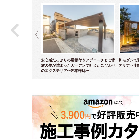
モダンなセミクローズエ
安心感たっぷりの屋根付きアプローチとご家
和モダンで
邸～
族の夢が詰まったガーデンで叶えたこだわり
テリア〜小
のエクステリア〜岩本様邸〜