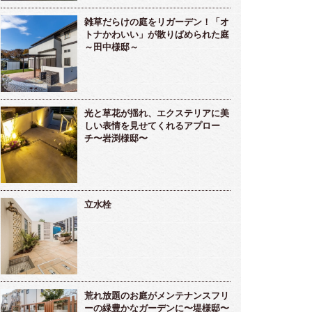
雑草だらけの庭をリガーデン！「オ
トナかわいい」が散りばめられた庭
～田中様邸～
光と草花が揺れ、エクステリアに美
しい表情を見せてくれるアプロー
チ〜岩渕様邸〜
立水栓
荒れ放題のお庭がメンテナンスフリ
ーの緑豊かなガーデンに〜堤様邸〜