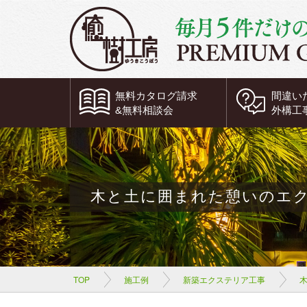
無料
カタログ請求
間違い
&
無料
相談会
外構工
木と土に囲まれた憩いのエ
TOP
施工例
新築エクステリア工事