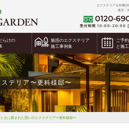
エクステリア＆外構(
東京・
0120-69
受付時間 10:00-20:00
だらけの
魅惑の
エクステリア
ご予
事
施工事例集
と施
クステリア〜更科様邸〜
木と土に囲まれた憩いのエクステリア〜更科様邸〜