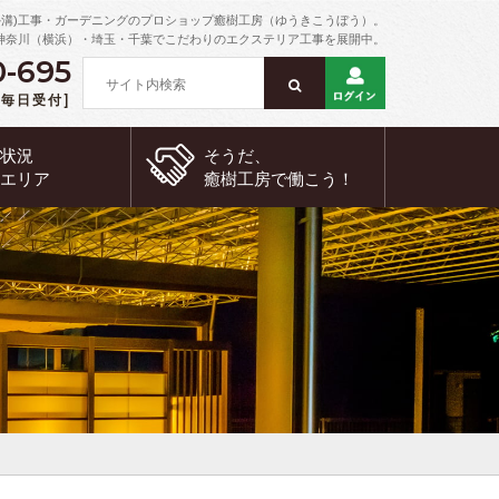
外溝)工事・ガーデニングのプロショップ癒樹工房（ゆうきこうぼう）。
神奈川（横浜）・埼玉・千葉でこだわりのエクステリア工事を展開中。
0-695
 [毎日受付]
約状況
そうだ、
工エリア
癒樹工房で
働こう！