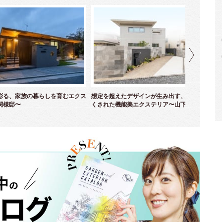
彩る、家族の暮らしを育むエクス
想定を超えたデザインが生み出す、計算し尽
二
関様邸〜
くされた機能美エクステリア〜山下様邸〜
緑