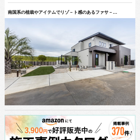
南国系の植栽やアイテムでリゾ－ト感のあるファサ－…