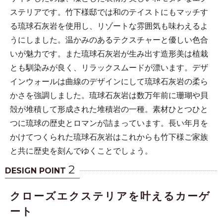
ステリアです。竹下様邸では和のテイストにもマッチす
る琉球石灰岩を使用し、リゾートな雰囲気も味わえるよ
うにしました。温かみのあるテクスチャーと優しい色合
いが魅力です。また琉球石灰岩が生み出す造形美は植栽
とも馴染みが良く、リラックスムードが漂います。デザ
インウォールは曲線のデザインにして琉球石灰岩の柔ら
かさを強調しました。琉球石灰岩は数万年前に珊瑚や貝
殻が堆積して形成された堆積岩の一種。素材ひとつひと
つに琉球の歴史とロマンが詰まっています。長い年月を
かけてつくられた琉球石灰岩はこれからも竹下様ご家族
と共に歴史を刻んでゆくことでしょう。
2
DESIGN POINT
クローズエクステリアを叶えるカーゲ
ート