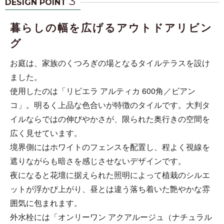
3
DESIGN POINT
暮らしの幅を広げるアウトドアリビン
グ
お庭は、家族のくつろぎの場となるタイルテラスを設け
ました。
使用したのは「リビエラ アルティカ 600角／ビアン
コ」。明るく上品な色合いが特徴のタイルです。大判タ
イルならではの伸びやかさが、限られた奥行きの空間を
広く見せています。
境界側にはホワイトのフェンスを配置し、程よく視線を
遮りながらも暗さを感じさせないデザインです。
夜になると花壇に据えられた照明によって植栽のシルエ
ットが浮かび上がり、昼とは違う落ち着いた艶やかな雰
囲気に包まれます。
外水栓には「オンリーワン アクアルージュ（ナチュラル