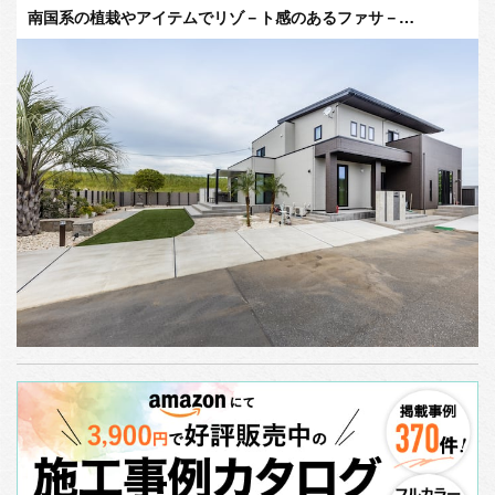
南国系の植栽やアイテムでリゾ－ト感のあるファサ－…