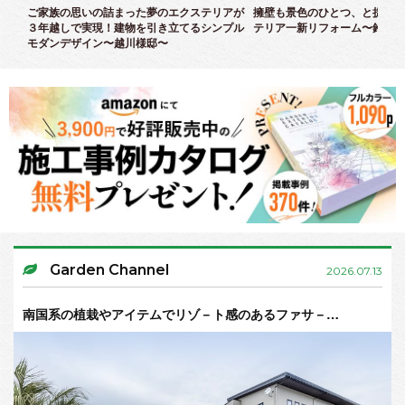
クス
ご家族の思いの詰まった夢のエクステリアが
擁壁も景色のひとつ、と捉えた
３年越しで実現！建物を引き立てるシンプル
テリア一新リフォーム〜鈴木様
モダンデザイン〜越川様邸〜
Garden Channel
2026.07.13
南国系の植栽やアイテムでリゾ－ト感のあるファサ－…