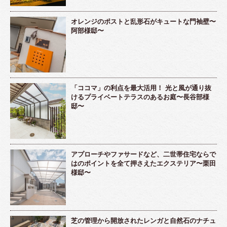
オレンジのポストと乱形石がキュートな門袖壁〜
阿部様邸〜
「ココマ」の利点を最大活用！ 光と風が通り抜
けるプライベートテラスのあるお庭〜長谷部様
邸〜
アプローチやファサードなど、二世帯住宅ならで
はのポイントを全て押さえたエクステリア〜栗田
様邸〜
芝の管理から開放されたレンガと自然石のナチュ