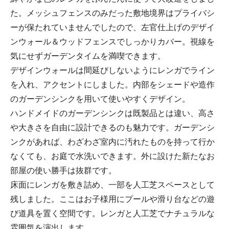
た。メッシュフェンスのみだった敷地境界はプライバシ
ーが保たれていませんでしたので、左官仕上げのデザイ
ンウォール＆ウッドフェンスでしっかりカバー。視線を
気にせずガーデンタイムを満喫できます。
デザインウォールは間延びしないようにレンガでライン
を入れ、アクセントにしました。内部をシェードや造作
のガーデンシンクを用いて使いやすくデザイン。
ハンドメイドのガーデンシンクは既製品とは違い、高さ
や大きさを自由に設計できるのも魅力です。ガーデンシ
ンクがあれば、わざわざ室内に汚れたものを持って行か
なくても、お庭で水洗いできます。外に設けた新たなお
部屋の使い勝手は抜群です。
床面にレンガを敷き詰め、一部を人工芝スペースとして
残しました。ここはお子様用にプールや滑り台などの遊
び道具を置く空間です。レンガと人工芝でナチュラルな
雰囲気を演出します。