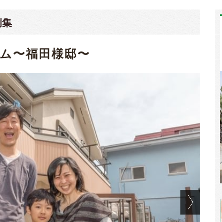
例集
ム〜福田様邸〜