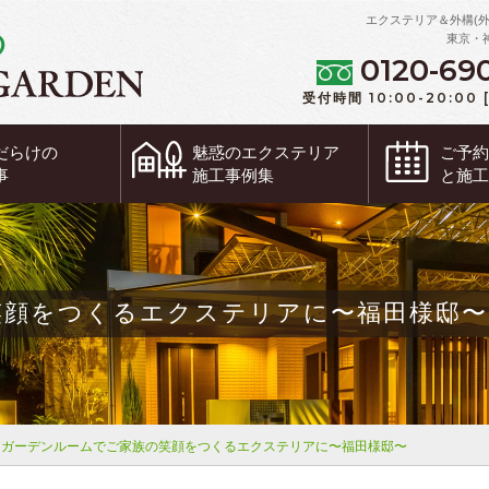
エクステリア＆外構(
東京・
0120-69
受付時間 10:00-20:00
だらけの
魅惑の
エクステリア
ご予
事
施工事例集
と施
笑顔をつくるエクステリアに〜福田様邸〜
ガーデンルームでご家族の笑顔をつくるエクステリアに〜福田様邸〜