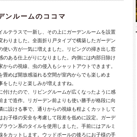
デンルームのココマ
イルテラスで一新し、その上にガーデンルームを設置
変わりました。全面折り戸タイプで構築したガーデン
の使い方が一気に増えました。リビングの掃き出し窓
感のある仕上がりになりました。内側には内部日除け
家からの視線、虫の侵入もシャットアウトできます。
を畳めば開放感溢れる空間が室内からでも楽しめま
事をしたりと楽しみが増えますね。
に付けたので、リビングルームが広くなったように感
前まで造作。リガーデン前よりも使い勝手が格段に向
隣に設ける事で、通りからの視線も程よくカットして
はお子様の安全を考慮して段差を低めに設定。ガーデ
ブラウン系のタイルを使用しました。手前にはアルミ
線をカットします。ウッドポールの後ろにお子様の手