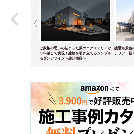
ら白亜のクローズエクス
ご家族の思いの詰まった夢のエクステリアが
擁壁も景色
～
３年越しで実現！建物を引き立てるシンプル
テリア一新
モダンデザイン〜越川様邸〜