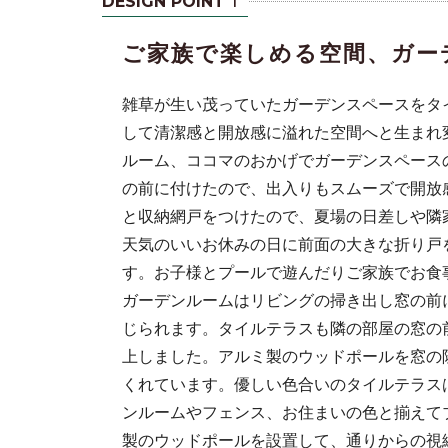
DESIGN POINT
ご家族で楽しめる空間、ガー
雑草が生い茂っていたガーデンスペースをタ
して清潔感と開放感に溢れた空間へと生まれ
ルーム、ココマのおかげでガーデンスペース
の前に付けたので、出入りもスムーズで開放
れた空間へと
と収納網戸をつけたので、夏場の日差しや隣
増えました
天気のいいお休みの日に前面の大きな折り戸
す。お子様とプールで遊んだりご家族でお食
ガーデンルームはリビングの掃き出し窓の前
じられます。タイルテラスも隣の部屋の窓の
上しました。アルミ製のウッドポールを窓の
くれています。優しい色合いのタイルテラス
ンルームやフェンス、お住まいの色と揃えて
製のウッドポールを設置して、通りからの視