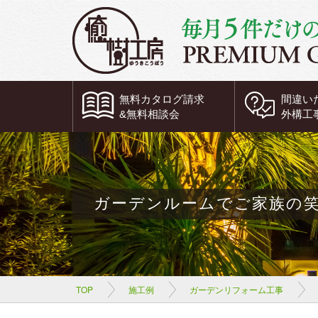
無料
カタログ請求
間違い
&
無料
相談会
外構工
ガーデンルームでご家族の
TOP
施工例
ガーデンリフォーム工事