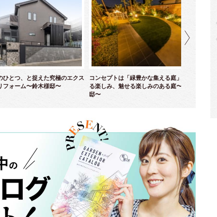
のひとつ、と捉えた究極のエクス
コンセプトは「緑豊かな集える庭」！ 育て
優
リフォーム〜鈴木様邸〜
る楽しみ、魅せる楽しみのある庭〜並木様
ム
邸〜