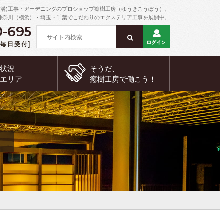
外溝)工事・ガーデニングのプロショップ癒樹工房（ゆうきこうぼう）。
神奈川（横浜）・埼玉・千葉でこだわりのエクステリア工事を展開中。
0-695
 [毎日受付]
約状況
そうだ、
工エリア
癒樹工房で
働こう！