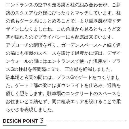
エントランスの空中を走る梁と柱の組み合わせが、ご新
築のスクエアな外観にぴったりとマッチしています。柱
の色もダーク系にまとめることで、より重厚感が増すデ
ザインになりましたね。この角度から見るとちょうど玄
関が隠れるのでプライバシーにも配慮出来ています。
アプローチの階段を登り、ガーデンスペースへと続く道
の脇にも植栽のスペースを設けて緑豊かに演出。デザイ
ンウォールの間にはエントランスで使った汎用材・プラ
スGの柱材を等間隔に立て、圧迫感を軽減しました。
駐車場と玄関の間には、プラスGでゲートをつくりまし
た。ゲート上部の梁にはダウンライトを仕込み、通路を
優しく照らします。駐車場のコンクリートのスペースも
お住まいと直結せず、間に植栽エリアを設けることで柔
らかさを表現しました。
3
DESIGN POINT