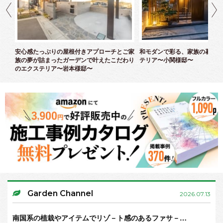
ズエ
安心感たっぷりの屋根付きアプローチとご家
和モダンで彩る、家族の暮らし
族の夢が詰まったガーデンで叶えたこだわり
テリア〜小関様邸〜
のエクステリア〜岩本様邸〜
Garden Channel
2026.07.13
南国系の植栽やアイテムでリゾ－ト感のあるファサ－…