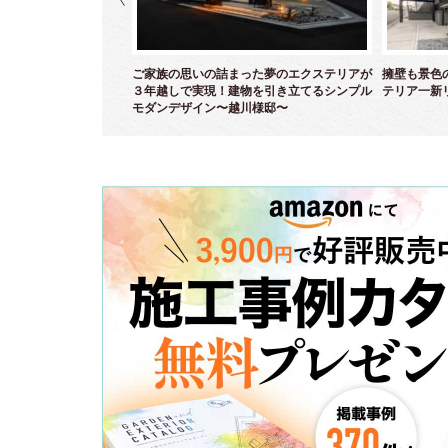
ら白亜のクローズエクス
ご家族の思いの詰まった夢のエクステリアが
擁壁も景色
～
３年越しで実現！建物を引き立てるシンプル
テリア一新
モダンデザイン〜越川様邸〜