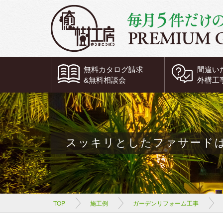
無料
カタログ請求
間違い
&
無料
相談会
外構工
スッキリとしたファサード
TOP
施工例
ガーデンリフォーム工事