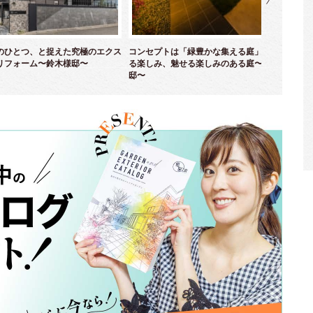
のひとつ、と捉えた究極のエクス
コンセプトは「緑豊かな集える庭」！ 育て
優
リフォーム〜鈴木様邸〜
る楽しみ、魅せる楽しみのある庭〜並木様
ム
邸〜