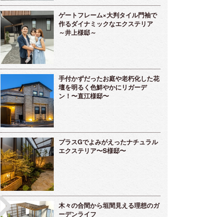
ゲートフレーム×大判タイル門袖で
作るダイナミックなエクステリア
～井上様邸～
手付かずだったお庭や老朽化した花
壇を明るく色鮮やかにリガーデ
ン！〜直江様邸〜
プラスGでよみがえったナチュラル
エクステリア〜S様邸〜
木々の合間から垣間見える理想のガ
ーデンライフ