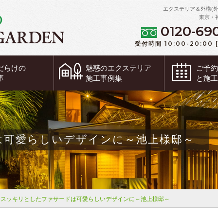
エクステリア＆外構(
東京・
0120-69
受付時間 10:00-20:00
だらけの
魅惑の
エクステリア
ご予
事
施工事例集
と施
は可愛らしいデザインに～池上様邸～
スッキリとしたファサードは可愛らしいデザインに～池上様邸～