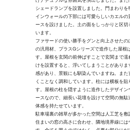
シェードランプを設置しました。門まわりを
インウォールの下部には可愛らしいカエルの
ースを設けました。土の面をしっかりと区切
います。
ファサードの使い勝手をグンと向上させたのは
の汎用材、プラスGシリーズで造作した屋根
す。屋根を玄関の前伸ばすことで玄関まで濡
けを設置すると、浮いてしまうことがありま
感があり、景観にも馴染んでいますね。また
くことなく調和しています。柱には横板を貼
す。屋根の柱を隠すように造作したデザイン
ースなので、細長い花壇を設けて空間の無駄
体感を持たせています。
駐車場裏の雑草が多かった空間は人工芝を敷
住まいの窓の高さに合わせ、隣地境界線には
す。全てを囲うのではなく、必要な部分にだ