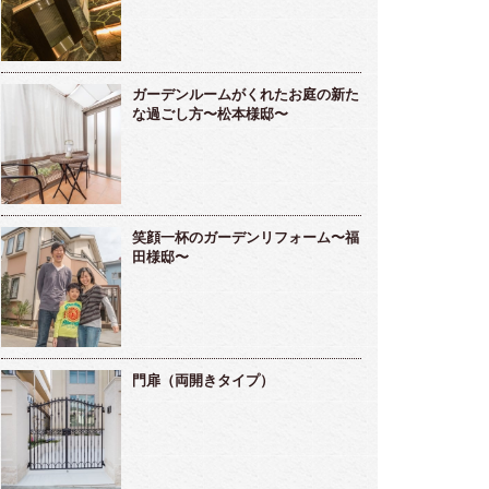
ガーデンルームがくれたお庭の新た
な過ごし方〜松本様邸〜
笑顔一杯のガーデンリフォーム〜福
田様邸〜
門扉（両開きタイプ）