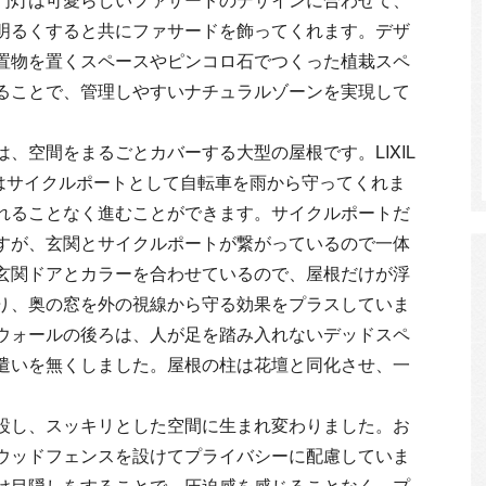
明るくすると共にファサードを飾ってくれます。デザ
置物を置くスペースやピンコロ石でつくった植栽スペ
ることで、管理しやすいナチュラルゾーンを実現して
、空間をまるごとカバーする大型の屋根です。LIXIL
はサイクルポートとして自転車を雨から守ってくれま
れることなく進むことができます。サイクルポートだ
すが、玄関とサイクルポートが繋がっているので一体
玄関ドアとカラーを合わせているので、屋根だけが浮
り、奥の窓を外の視線から守る効果をプラスしていま
ウォールの後ろは、人が足を踏み入れないデッドスペ
遣いを無くしました。屋根の柱は花壇と同化させ、一
設し、スッキリとした空間に生まれ変わりました。お
ウッドフェンスを設けてプライバシーに配慮していま
け目隠しをすることで、圧迫感を感じることなく、プ