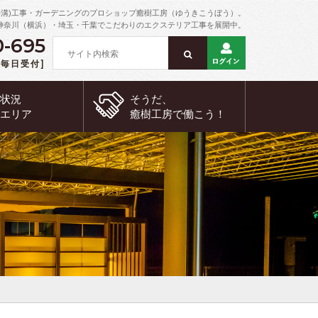
外溝)工事・ガーデニングのプロショップ癒樹工房（ゆうきこうぼう）。
神奈川（横浜）・埼玉・千葉でこだわりのエクステリア工事を展開中。
0-695
 [毎日受付]
約状況
そうだ、
工エリア
癒樹工房で
働こう！