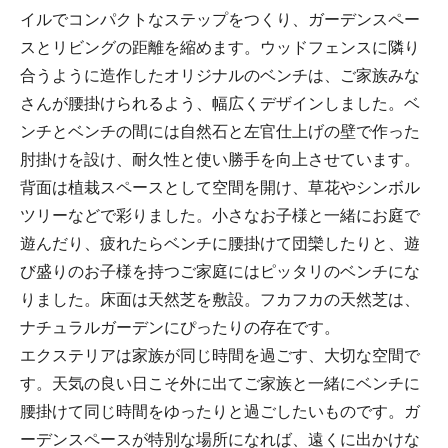
イルでコンパクトなステップをつくり、ガーデンスペー
スとリビングの距離を縮めます。ウッドフェンスに隣り
合うように造作したオリジナルのベンチは、ご家族みな
さんが腰掛けられるよう、幅広くデザインしました。ベ
ンチとベンチの間には自然石と左官仕上げの壁で作った
肘掛けを設け、耐久性と使い勝手を向上させています。
背面は植栽スペースとして空間を開け、草花やシンボル
ツリーなどで彩りました。小さなお子様と一緒にお庭で
遊んだり、疲れたらベンチに腰掛けて団欒したりと、遊
び盛りのお子様を持つご家庭にはピッタリのベンチにな
りました。床面は天然芝を敷設。フカフカの天然芝は、
ナチュラルガーデンにぴったりの存在です。
エクステリアは家族が同じ時間を過ごす、大切な空間で
す。天気の良い日こそ外に出てご家族と一緒にベンチに
腰掛けて同じ時間をゆったりと過ごしたいものです。ガ
ーデンスペースが特別な場所になれば、遠くに出かけな