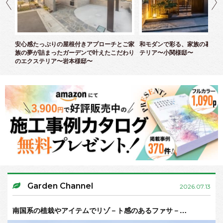
ズエ
安心感たっぷりの屋根付きアプローチとご家
和モダンで彩る、家族の暮らし
族の夢が詰まったガーデンで叶えたこだわり
テリア〜小関様邸〜
のエクステリア〜岩本様邸〜
Garden Channel
2026.07.13
南国系の植栽やアイテムでリゾ－ト感のあるファサ－…