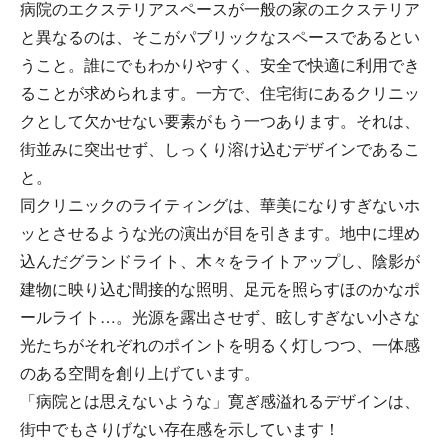
病院のエクステリアスペースが一般の家のエクステリア
と異なるのは、そこがパブリックなスペースであるとい
うこと。誰にでもわかりやすく、安全で快適に利用でき
ることが求められます。一方で、住宅街にあるクリニッ
クとして欠かせない要素がもう一つあります。それは、
街並みに突出せず、しっくり溶け込むデザインであるこ
と。
同クリニックのライティングは、華美になりすぎないホ
ッとさせるような光の演出が目を引きます。地中に埋め
込んだグランドライト、木々をライトアップし、陰影が
建物に映り込む間接的な照明、足元を照らすほのかなポ
ールライト…。光源を露出させず、眩しすぎない小さな
光たちがそれぞれのポイントを明るく灯しつつ、一体感
のある空間を創り上げています。
「病院とは思えないような」寛ぎ感溢れるデザインは、
街中でもさりげない存在感を示しています！