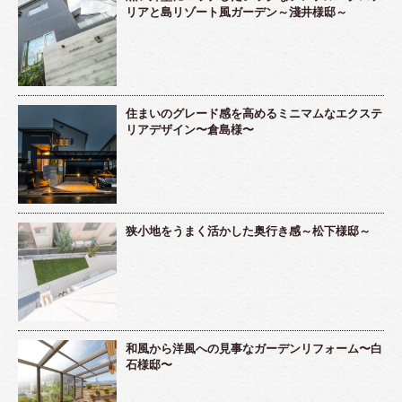
リアと島リゾート風ガーデン～淺井様邸～
住まいのグレード感を高めるミニマムなエクステ
リアデザイン〜倉島様〜
狭小地をうまく活かした奥行き感～松下様邸～
和風から洋風への見事なガーデンリフォーム〜白
石様邸〜