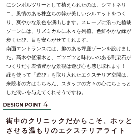
にシンボルツリーとして植えられたのは、シマトネリ
コ。風情のある株立ちの幹が美しいシルエットをつく
り、爽やかな景色を演出します。スロープに沿った植栽
ゾーンには、リズミカルに木々を列植。色鮮やかな緑が
歩くたび、目を安らがせてくれます。
南面エントランスには、趣のある坪庭ゾーンを設けまし
た。高木や低灌木と、ゴツゴツと味わいのある割栗石が
つくりだす表情豊かな景観は遊び心も感じ取れます！
緑を使って「遊び」を取り入れたエクステリア空間は、
来院者の方はもちろん、スタッフの方々の心にちょっと
した潤いを与えてくれそうですね。
4
DESIGN POINT
街中のクリニックだからこそ、ホッと
させる温もりのエクステリアライト