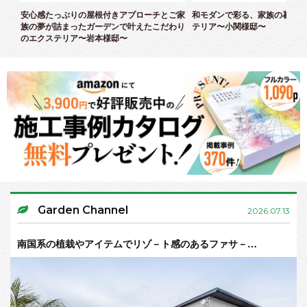
ズエ
安心感たっぷりの屋根付きアプローチとご家
和モダンで彩る、家族の暮らし
族の夢が詰まったガーデンで叶えたこだわり
テリア〜小関様邸〜
のエクステリア〜岩本様邸〜
Garden Channel
2026.07.13
南国系の植栽やアイテムでリゾ－ト感のあるファサ－…