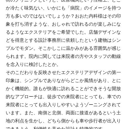
か冷たく味気ない、いかにも「病院」のイメージを持つ
方も多いのではないでしょうか？おおた内科様はその印
象を打ち消すような、おしゃれで訪れるのが楽しみにな
るようなエクステリアをご希望でした。店舗デザインな
どを得意とする設計事務所に依頼したという建物はシン
プルでモダン。そこかしこに温かみがある雰囲気が感じ
られます。院内に関しては来院者の方やスタッフの動線
を念入りに検討したとか。
そのこだわりを反映させたエクステリアデザインの第一
印象は、シンプルでありながらどこか風情があり、とに
かく機能的。誰もが快適に訪れることができそうな開放
的なアプローチは、徒歩での来院者にとっても、車での
来院者にとっても出入りしやすいようゾーニングされて
います。また、南側と北側、両面に接道があるという土
地の利点を生かし、どちら側からも車や歩行者が出入り
できるよう、利便性を高めた設計も特徴的です。