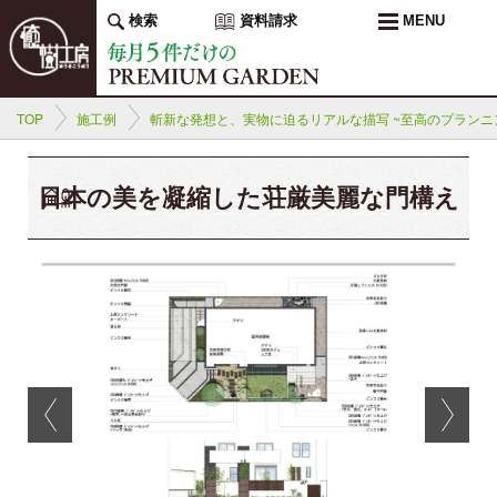
検索
資料請求
MENU
TOP
施工例
斬新な発想と、実物に迫るリアルな描写 ~至高のプランニ
日本の美を凝縮した荘厳美麗な門構え