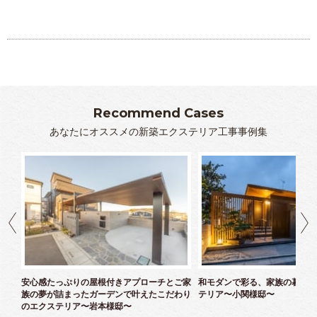
高さのバリアフリー希望しましたが、他社ではなかなかや
ってもらえませんでした。繊細な技術を要するグレーチン
グも美しくしっかりやっていただいたお陰で、大雨にも全
く問題なく快適に過ごせています。
裏庭は、狭いスペースのため水道口を塀から出していた
Recommend Cases
だいたり、明るく風も通るしっかりした塀を建てていただ
あなたにオススメの新築エクステリア工事事例集
いて、カーテンをしなくてもいいほどの安心感がありま
す。
ご近所への配慮も、きめ細やかにしていただいて好評価
でした。数年後、またグレードアップのアレンジをお願い
したいです。本当にありがとうございました。
松村
ズエ
安心感たっぷりの屋根付きアプローチとご家
和モダンで彩る、家族の暮らし
族の夢が詰まったガーデンで叶えたこだわり
テリア〜小関様邸〜
のエクステリア〜岩本様邸〜