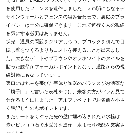
を使用したフェンスを造作しました。２ｍ弱にもなるデ
ザインウォールとフェンスの組み合わせで、裏庭のプラ
イバシーは十分に確保できます。これで道行く人の視線
を気にする必要はありません。
採光・通風の問題をクリアしつつ、ブロックを積んで目
隠し壁をつくるよりもコストを抑えることが出来まし
た。大きなゲートやブラウンやオフホワイトのタイルを
貼った腰壁がフォーカルポイントとなり、道路からの視
線対策にもなっています。
裏口には丸みを帯びた字体と陶器のバランスがお洒落な
「勝手口」と書いた表札をつけ、来客の方がパッと見て
分かるようにしました。アルファベットでお名前を小さ
く明記したのもポイントです。
またゲートをくぐった先の壁に埋め込まれた立水栓は、
赤いピンコロ石で水受けを造作。水まわり機能を充実さ
せました。