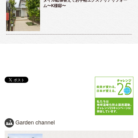
ム〜K様邸〜
Garden channel