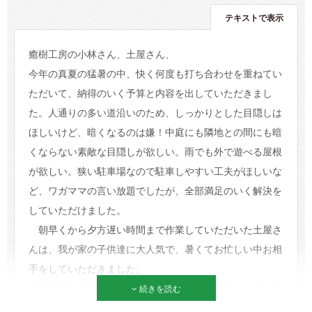
テキストで表示
癒樹工房の小林さん、土屋さん、
今年の真夏の猛暑の中、快く何度も打ち合わせを重ねてい
ただいて、納得のいく予算と内容を出していただきまし
た。人通りの多い道沿いのため、しっかりとした目隠しは
ほしいけど、暗くなるのは嫌！中庭にも隣地との間にも暗
くならない素敵な目隠しが欲しい。雨でも外で遊べる屋根
が欲しい。狭い駐車場なので駐車しやすい工夫がほしいな
ど、ワガママの言い放題でしたが、全部満足のいく解決を
していただけました。
朝早くから夕方遅い時間まで作業していただいた土屋さ
んは、我が家の子供達に大人気で、暑くてお忙しい中お相
手をしていただきました。
駐車場、玄関は、ライトとピンコロ石で駐車しやすく見
続きを読む
た目も素敵になりました。中庭は、土間をリビングと同じ