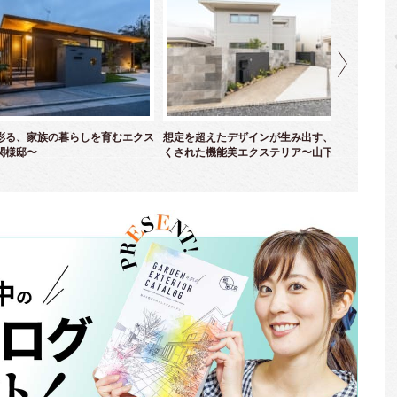
彩る、家族の暮らしを育むエクス
想定を超えたデザインが生み出す、計算し尽
二
関様邸〜
くされた機能美エクステリア〜山下様邸〜
緑