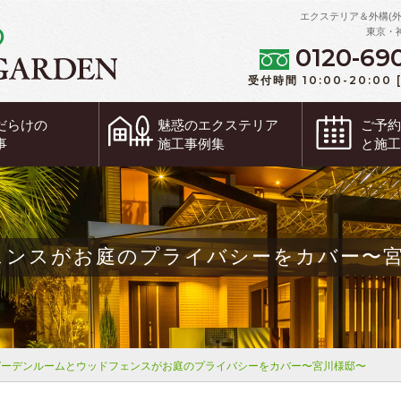
エクステリア＆外構(
東京・
0120-69
受付時間 10:00-20:00
だらけの
魅惑の
エクステリア
ご予
事
施工事例集
と施
ェンスがお庭のプライバシーをカバー〜
ガーデンルームとウッドフェンスがお庭のプライバシーをカバー〜宮川様邸〜