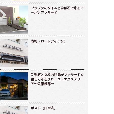
ブラックのタイルと自然石で彩るア
ーバンファサード
つの世代を繋ぐ、やわらかな曲線と美しい
シンプルモダンの先に広がるリゾート
表札（ロートアイアン）
溢れる庭 ～島村様邸～
風ガーデン〜東郷様〜
乱形石と２枚の門扉がファサードを
優しく守るクローズドエクステリ
ア〜佐藤様邸〜
ポスト（口金式）