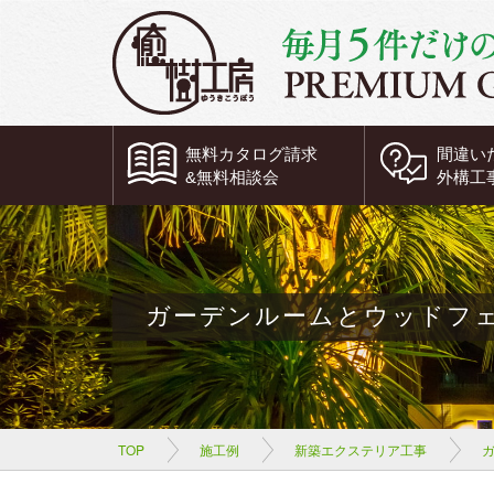
無料
カタログ請求
間違い
&
無料
相談会
外構工
ガーデンルームとウッドフ
TOP
施工例
新築エクステリア工事