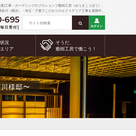
外溝)工事・ガーデニングのプロショップ癒樹工房（ゆうきこうぼう）。
神奈川（横浜）・埼玉・千葉でこだわりのエクステリア工事を展開中。
0-695
 [毎日受付]
約状況
そうだ、
工エリア
癒樹工房で
働こう！
宮川様邸〜