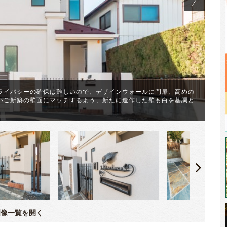
ライバシーの確保は難しいので、デザインウォールに門扉、高めの
前
いご新築の壁面にマッチするよう、新たに造作した壁も白を基調と
た
イ
像一覧を開く