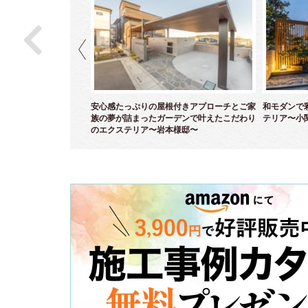
モダンなセミクローズエ
安心感たっぷりの屋根付きアプローチとご家
和モダンで
邸～
族の夢が詰まったガーデンで叶えたこだわり
テリア〜小
のエクステリア〜岩本様邸〜