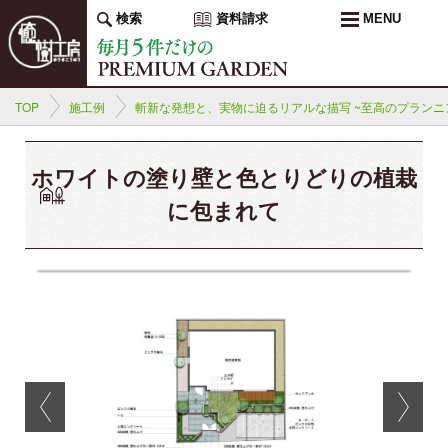
検索
資料請求
MENU
TOP
施工例
斬新な発想と、実物に迫るリアルな描写 ~至高のプランニ
ホワイトの塗り壁と色とりどりの植栽
に包まれて