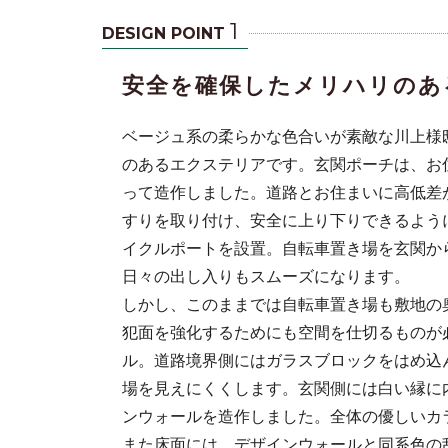
1
DESIGN POINT
安全を確保したメリハリのあ
ベージュ系の柔らかな色合いが素敵な川上様
のあるエクステリアです。玄関ポーチは、お
って造作しました。道路とお住まいに高低差
すりを取り付け、安全に上り下りできるよう
イクルポートを設置。自転車置き場を玄関か
ステリアで
日々の出し入りもスムーズになります。
しかし、このままでは自転車置き場も敷地の
犯面を強化するためにも空間を仕切るものが
ル。道路境界側にはガラスブロックをはめ込
場を見えにくくします。玄関側には白い縁に
ンウォールを造作しました。全体の優しいカ
また床面には、デザインウォールと同系色の