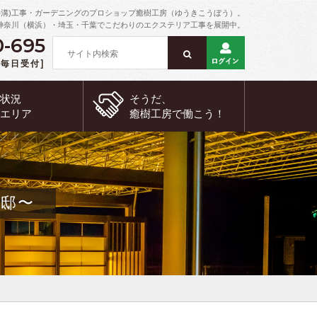
外溝)工事・ガーデニングのプロショップ癒樹工房（ゆうきこうぼう）。
神奈川（横浜）・埼玉・千葉でこだわりのエクステリア工事を展開中。
0-695
 [毎日受付]
約状況
そうだ、
工エリア
癒樹工房で
働こう！
邸〜