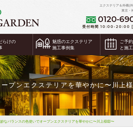
エクステリア＆外構(
東京・
0120-69
受付時間 10:00-20:00
だらけの
魅惑の
エクステリア
ご予
事
施工事例集
と施
オープンエクステリアを華やかに〜川上様
絶妙なバランスの色使いでオープンエクステリアを華やかに〜川上様邸〜