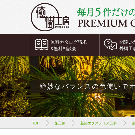
無料
カタログ請求
間違い
&
無料
相談会
外構工
絶妙なバランスの色使いで
TOP
施工例
新築エクステリア工事