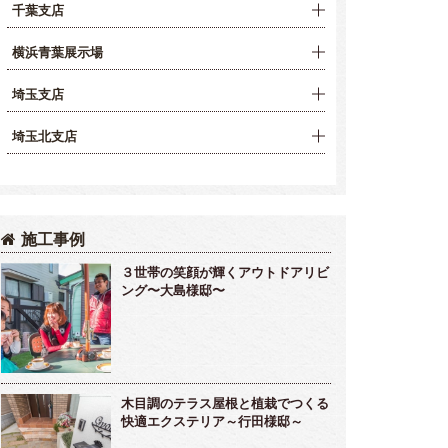
千葉支店
横浜青葉展示場
埼玉支店
埼玉北支店
施工事例
３世帯の笑顔が輝くアウトドアリビ
ング〜大島様邸〜
木目調のテラス屋根と植栽でつくる
快適エクステリア～行田様邸～