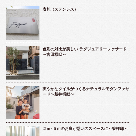
表札（ステンレス）
色彩の対比が美しい ラグジュアリーファサード
～宮田様邸～
爽やかなタイルがつくるナチュラルモダンファサ
ード〜新井様邸〜
２ｍ×５ｍのお庭が憩いのスペースに～管様邸～