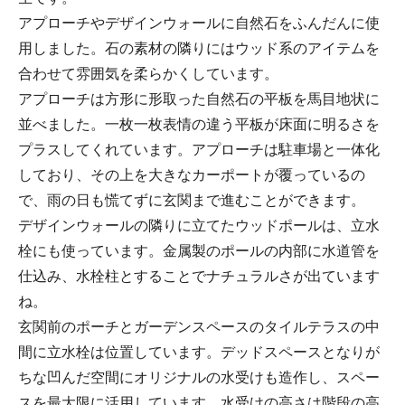
アプローチやデザインウォールに自然石をふんだんに使
用しました。石の素材の隣りにはウッド系のアイテムを
合わせて雰囲気を柔らかくしています。
アプローチは方形に形取った自然石の平板を馬目地状に
並べました。一枚一枚表情の違う平板が床面に明るさを
プラスしてくれています。アプローチは駐車場と一体化
しており、その上を大きなカーポートが覆っているの
で、雨の日も慌てずに玄関まで進むことができます。
デザインウォールの隣りに立てたウッドポールは、立水
栓にも使っています。金属製のポールの内部に水道管を
仕込み、水栓柱とすることでナチュラルさが出ています
ね。
玄関前のポーチとガーデンスペースのタイルテラスの中
間に立水栓は位置しています。デッドスペースとなりが
ちな凹んだ空間にオリジナルの水受けも造作し、スペー
スを最大限に活用しています。水受けの高さは階段の高