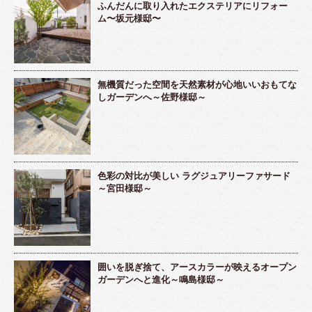
ふんだんに取り入れたエクステリアにリフォー
ム〜坂元様邸〜
無機質だった空間を天然素材が心地いいおもてな
しガーデンへ～佐野様邸～
色彩の対比が美しい ラグジュアリーファサード
～宮田様邸～
囲いを脱ぎ捨て、アースカラーが映えるオープン
ガーデンへと進化～鳴島様邸～