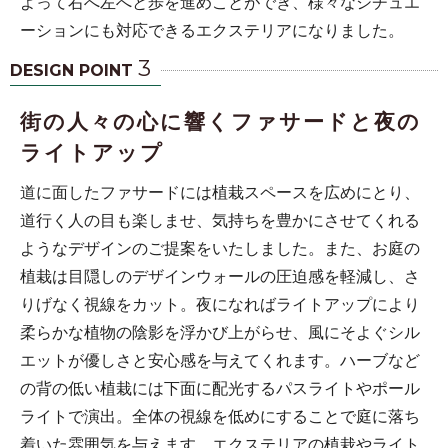
よって右へ左へと歩を進めことができ、様々なシチュエ
ーションにも対応できるエクステリアになりました。
3
DESIGN POINT
街の人々の心に響くファサードと夜の
ライトアップ
道に面したファサードには植栽スペースを広めにとり、
道行く人の目も楽しませ、気持ちを豊かにさせてくれる
ようなデザインのご提案をいたしました。また、お庭の
植栽は目隠しのデザインウォールの圧迫感を軽減し、さ
りげなく視線をカット。夜になればライトアップにより
柔らかな植物の陰影を浮かび上がらせ、風にそよぐシル
エットが優しさと安心感を与えてくれます。ハーブなど
の背の低い植栽には下面に配光するパスライトやポール
ライトで演出。全体の視線を低めにすることで庭に落ち
着いた雰囲気を与えます。エクステリアの植栽やライト