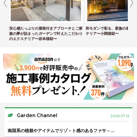
ズエ
安心感たっぷりの屋根付きアプローチとご家
和モダンで彩る、家族の暮らし
族の夢が詰まったガーデンで叶えたこだわり
テリア〜小関様邸〜
のエクステリア〜岩本様邸〜
Garden Channel
2026.07.13
南国系の植栽やアイテムでリゾ－ト感のあるファサ－…