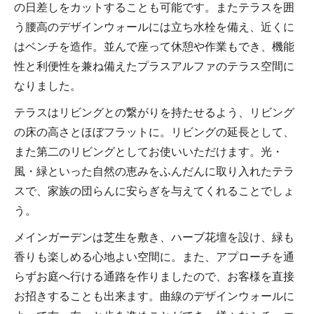
の日差しをカットすることも可能です。またテラスを囲
う腰高のデザインウォールには立ち水栓を備え、近くに
はベンチを造作。並んで座って休憩や作業もでき、機能
性と利便性を兼ね備えたプラスアルファのテラス空間に
なりました。
テラスはリビングとの繋がりを持たせるよう、リビング
の床の高さとほぼフラットに。リビングの延長として、
また第二のリビングとしてお使いいただけます。光・
風・緑といった自然の恵みをふんだんに取り入れたテラ
スで、家族の団らんに安らぎを与えてくれることでしょ
う。
メインガーデンは芝生を敷き、ハーブ花壇を設け、緑も
香りも楽しめる心地よい空間に。また、アプローチを通
らずお庭へ行ける通路を作りましたので、お客様を直接
お招きすることも出来ます。曲線のデザインウォールに