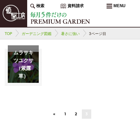
検索
資料請求
MENU
TOP
ガーデニング図鑑
暑さに強い
3ページ目
ムラサキ
ツユクサ
（紫露
草）
«
1
2
3