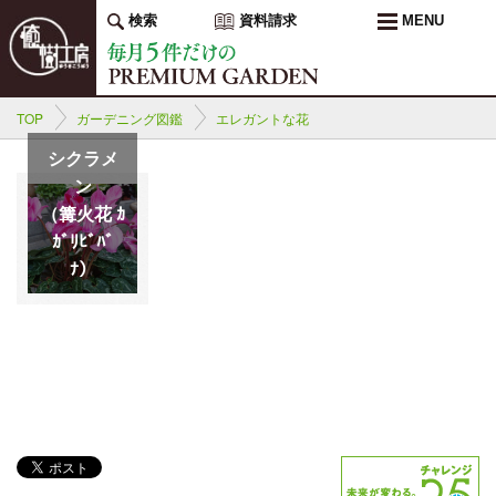
検索
資料請求
MENU
TOP
ガーデニング図鑑
エレガントな花
シクラメ
ン
（篝火花 ｶ
ｶﾞﾘﾋﾞﾊﾞ
ﾅ）