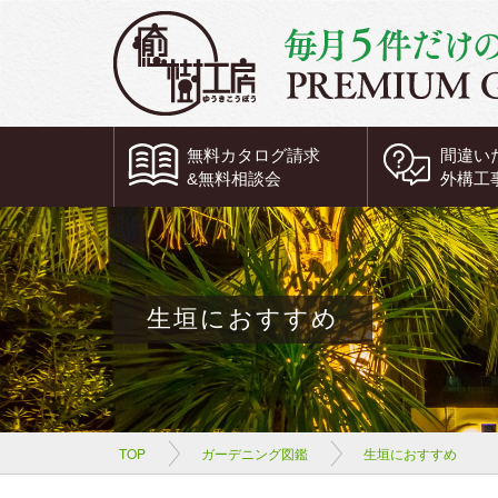
無料
カタログ請求
間違い
&
無料
相談会
外構工
生垣におすすめ
TOP
ガーデニング図鑑
生垣におすすめ