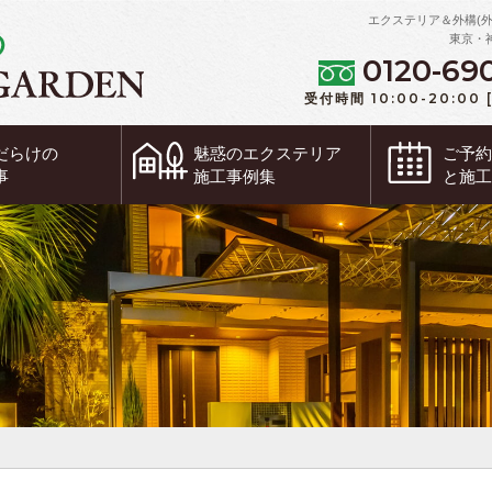
エクステリア＆外構(
東京・
0120-69
受付時間 10:00-20:00
だらけの
魅惑の
エクステリア
ご予
事
施工事例集
と施