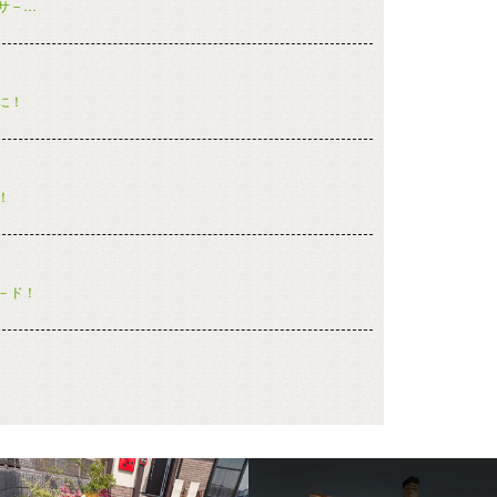
サ－…
に！
！
－ド！