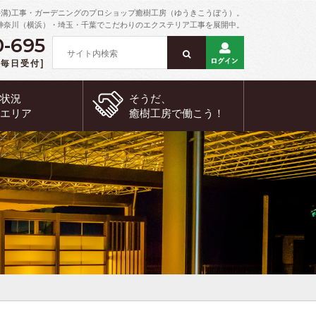
外溝)工事・ガーデニングのプロショップ癒樹工房（ゆうきこうぼう）。
神奈川（横浜）・埼玉・千葉でこだわりのエクステリア工事を展開中。
0-695
 [毎日受付]
約状況
そうだ、
工エリア
癒樹工房で
働こう！