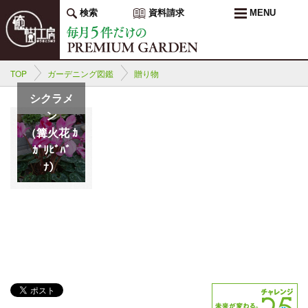
検索
資料請求
MENU
TOP
ガーデニング図鑑
贈り物
シクラメ
ン
（篝火花 ｶ
ｶﾞﾘﾋﾞﾊﾞ
ﾅ）