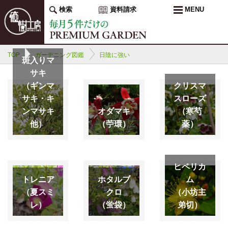
検索
資料請求
MENU
TOP
ガーデニング図鑑
日陰に強い
斑入りマ
サキ
（ギンマ
クリスマ
サキ・キ
スローズ
ンマサキ
オダマキ
（寒芍
他）
（苧環）
薬）
ヒペリカ
トレニア
ホタルブ
ム
（夏スミ
クロ
（小坊主
レ）
（蛍袋）
弟切）