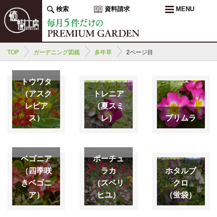
検索
資料請求
MENU
TOP
ガーデニング図鑑
多年草
2ページ目
トウワタ
（アスク
トレニア
レピア
（夏スミ
ス）
レ）
プリムラ
ベゴニア
ポーチュ
（四季咲
ラカ
ホタルブ
きベゴニ
（スベリ
クロ
ア）
ヒユ）
（蛍袋）