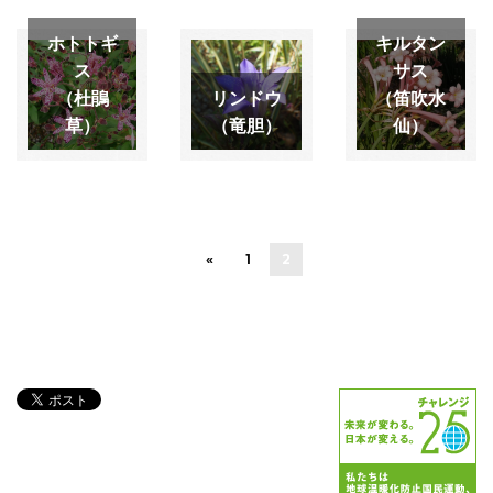
ホトトギ
キルタン
ス
サス
（杜鵑
リンドウ
（笛吹水
草）
（竜胆）
仙）
«
1
2