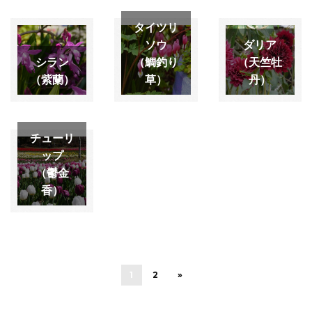
タイツリ
ソウ
ダリア
シラン
（鯛釣り
（天竺牡
（紫蘭）
草）
丹）
チューリ
ップ
（鬱金
香）
1
2
»