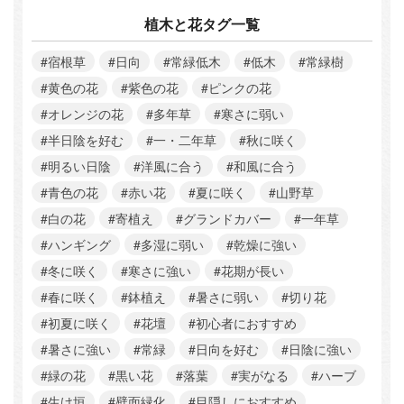
植木と花タグ一覧
#宿根草
#日向
#常緑低木
#低木
#常緑樹
#黄色の花
#紫色の花
#ピンクの花
#オレンジの花
#多年草
#寒さに弱い
#半日陰を好む
#一・二年草
#秋に咲く
#明るい日陰
#洋風に合う
#和風に合う
#青色の花
#赤い花
#夏に咲く
#山野草
#白の花
#寄植え
#グランドカバー
#一年草
#ハンギング
#多湿に弱い
#乾燥に強い
#冬に咲く
#寒さに強い
#花期が長い
#春に咲く
#鉢植え
#暑さに弱い
#切り花
#初夏に咲く
#花壇
#初心者におすすめ
#暑さに強い
#常緑
#日向を好む
#日陰に強い
#緑の花
#黒い花
#落葉
#実がなる
#ハーブ
#生け垣
#壁面緑化
#目隠しにおすすめ