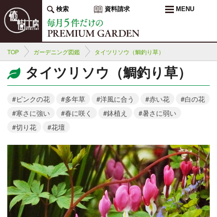
検索
資料請求
MENU
TOP
ガーデニング図鑑
タイツリソウ（鯛釣り草）
タイツリソウ（鯛釣り草）
#ピンクの花
#多年草
#洋風に合う
#赤い花
#白の花
#寒さに強い
#春に咲く
#鉢植え
#暑さに弱い
#切り花
#花壇