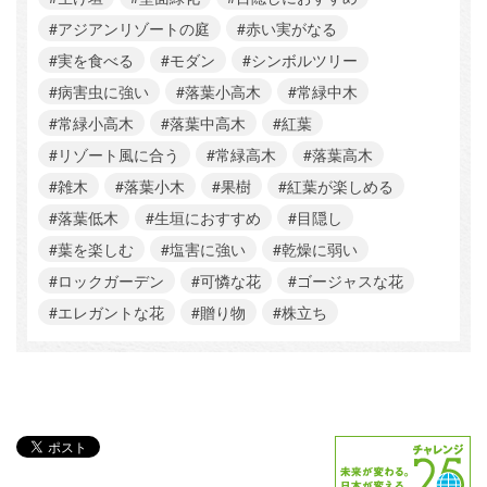
#アジアンリゾートの庭
#赤い実がなる
#実を食べる
#モダン
#シンボルツリー
#病害虫に強い
#落葉小高木
#常緑中木
#常緑小高木
#落葉中高木
#紅葉
#リゾート風に合う
#常緑高木
#落葉高木
#雑木
#落葉小木
#果樹
#紅葉が楽しめる
#落葉低木
#生垣におすすめ
#目隠し
#葉を楽しむ
#塩害に強い
#乾燥に弱い
#ロックガーデン
#可憐な花
#ゴージャスな花
#エレガントな花
#贈り物
#株立ち