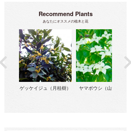
Recommend Plants
あなたにオススメの植木と花
シア・
ゲッケイジュ（月桂樹）
ヤマボウシ（山法師）
ア）