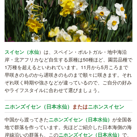
スイセン（水仙
）は、スペイン・ポルトガル・地中海沿
岸・北アフリカなど自生する原種は50種ほど、園芸品種で
1万種を超えるといわれています。11月から5月ころまで
早咲きのものから遅咲きのものまで順々に咲きます。それ
ぞれ咲く時期や強さなどが違っているので、ご自分の好み
やライフスタイルに合わせて選びましょう。
ニホンズイセン（日本水仙）
または
ニホンスイセン
中国から渡ってきた
ニホンズイセン（日本水仙）
が全国各
地で群落を作っています。先ほどご紹介した日本海側の海
岸線沿いの群落も、この
ニホンズイセン（日本水仙）
で、