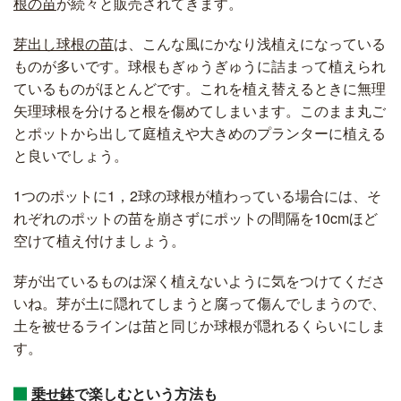
根の苗
が続々と販売されてきます。
芽出し球根の苗
は、こんな風にかなり浅植えになっている
ものが多いです。球根もぎゅうぎゅうに詰まって植えられ
ているものがほとんどです。これを植え替えるときに無理
矢理球根を分けると根を傷めてしまいます。このまま丸ご
とポットから出して庭植えや大きめのプランターに植える
と良いでしょう。
1つのポットに1，2球の球根が植わっている場合には、そ
れぞれのポットの苗を崩さずにポットの間隔を10cmほど
空けて植え付けましょう。
芽が出ているものは深く植えないように気をつけてくださ
いね。芽が土に隠れてしまうと腐って傷んでしまうので、
土を被せるラインは苗と同じか球根が隠れるくらいにしま
す。
乗せ鉢
で楽しむという方法も