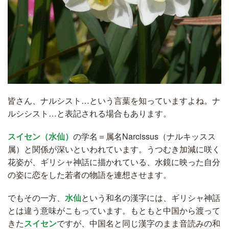
皆さん、ナルシスト…という言葉を知っていますよね。ナ
ルシシスト…と表記される場合もあります。
スイセン（水仙）
の学名＝属名Narcissus（ナルキッスス
属）と関係が深いといわれています。うつむき加減に咲く
花姿が、ギリシャ神話に描かれている、水鏡に映った自分
の姿に恋をした若者の物語を連想させます。
でもその一方、
水仙
という和名の漢字には、ギリシャ神話
とは違う意味がこもっています。もともと中国から渡って
きた
スイセン
ですが、中国名と同じ漢字のまま音読みの和