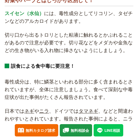
野菜やハーブとはしっかり区別して！
スイセン（水仙）
には、毒性成分としてリコリン、タゼチ
ンなどのアルカロイドがあります。
切り口から出るトロリとした粘液に触れるとかぶれること
があるので注意が必要です。切り花などをメダカや金魚な
どの生き物がいる入れ物に挿さないようにしましょう。
誤食による食中毒に要注意！
毒性成分は、特に鱗茎といわれる部分に多く含まれるとさ
れていますが、全体に注意しましょう。食べて深刻な中毒
症状が出た事例がたくさん報告されています。
日本では
ネギ
や
ニラ
、ドイツでは
タマネギ
、などと間違わ
れやすいとされています。報告された事例によると、ニラ
玉や鍋、スープなど、火を通して調理したケースがほとん
無料カタログ請求
無料相談会
LINE相談
どです。このことでも、野菜だと思い込んで使用したら違