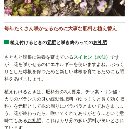
毎年たくさん咲かせるために大事な肥料と植え替え
植え付けるときの
元肥
と咲き終わっての
お礼肥
もともと球根に栄養を蓄えている
スイセン（水仙）
です
が、花を咲かせるのにエネルギーを使いますよね。ぷっく
りとした球根を保つためと新しい球根を育てるためにも肥
料をあげましょう。
植え付けるときは、肥料分の3大要素、チッ素・リン酸・
カリのバランスの良い緩効性肥料（ゆっくりと長く効く肥
料）を
元肥
として株の周りにパラパラとまいておきましょ
う。花が終わったら、咲いてくれてありがとう…という意
味でもある
お礼肥
。これはカリ分の多い肥料が良いとされ
ています。