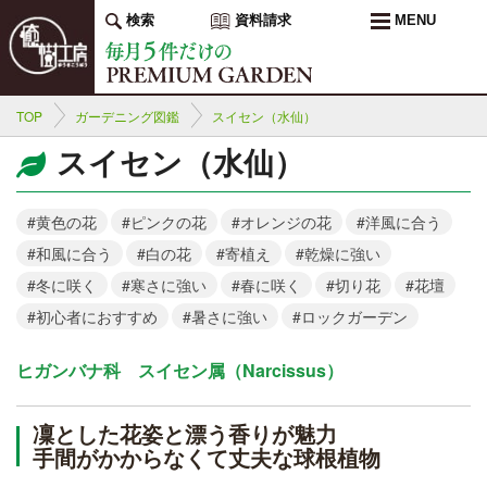
検索
資料請求
MENU
TOP
ガーデニング図鑑
スイセン（水仙）
スイセン（水仙）
#黄色の花
#ピンクの花
#オレンジの花
#洋風に合う
#和風に合う
#白の花
#寄植え
#乾燥に強い
#冬に咲く
#寒さに強い
#春に咲く
#切り花
#花壇
#初心者におすすめ
#暑さに強い
#ロックガーデン
ヒガンバナ科 スイセン属（Narcissus）
凜とした花姿と漂う香りが魅力
手間がかからなくて丈夫な球根植物