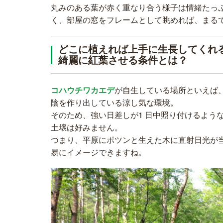
丸みのある葉が赤く重なり合う様子は情緒たっ
く、部屋の窓をフレームとして眺めれば、まるで
どこに植えれば上手に生長してくれ
綺麗に紅葉させる条件とは？
コハウチワカエデ
が自生している場所といえば
陰を作り出している涼し気な環境。
そのため、強い日差しが1 日中照り付けるよう
土壌は好みません。
つまり、平原にポツンと生えた木に直射日光が
易にイメージできますね。