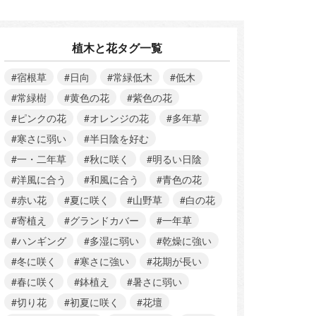
植木と花タグ一覧
#宿根草
#日向
#常緑低木
#低木
#常緑樹
#黄色の花
#紫色の花
#ピンクの花
#オレンジの花
#多年草
#寒さに弱い
#半日陰を好む
#一・二年草
#秋に咲く
#明るい日陰
#洋風に合う
#和風に合う
#青色の花
#赤い花
#夏に咲く
#山野草
#白の花
#寄植え
#グランドカバー
#一年草
#ハンギング
#多湿に弱い
#乾燥に強い
#冬に咲く
#寒さに強い
#花期が長い
#春に咲く
#鉢植え
#暑さに弱い
#切り花
#初夏に咲く
#花壇