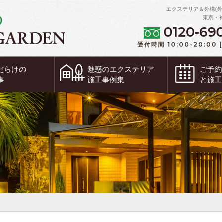
エクステリア＆外構(
東京・
0120-69
受付時間 10:00-20:00
だらけの
魅惑の
エクステリア
ご予
事
施工事例集
と施