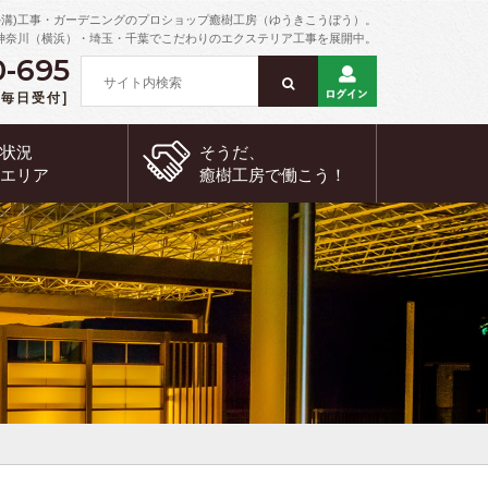
外溝)工事・ガーデニングのプロショップ癒樹工房（ゆうきこうぼう）。
神奈川（横浜）・埼玉・千葉でこだわりのエクステリア工事を展開中。
0-695
 [毎日受付]
約状況
そうだ、
工エリア
癒樹工房で
働こう！