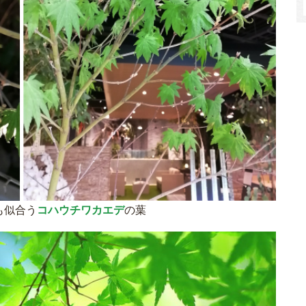
も似合う
コハウチワカエデ
の葉