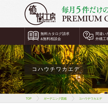
無料
カタログ請求
間違い
&
無料
相談会
外構工
コハウチワカエデ
TOP
ガーデニング図鑑
コハウチワカエデ