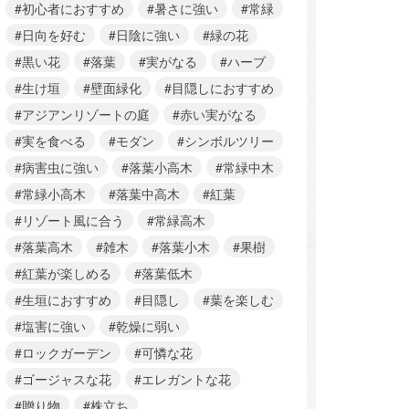
#初心者におすすめ
#暑さに強い
#常緑
#日向を好む
#日陰に強い
#緑の花
#黒い花
#落葉
#実がなる
#ハーブ
#生け垣
#壁面緑化
#目隠しにおすすめ
#アジアンリゾートの庭
#赤い実がなる
#実を食べる
#モダン
#シンボルツリー
#病害虫に強い
#落葉小高木
#常緑中木
#常緑小高木
#落葉中高木
#紅葉
#リゾート風に合う
#常緑高木
#落葉高木
#雑木
#落葉小木
#果樹
#紅葉が楽しめる
#落葉低木
#生垣におすすめ
#目隠し
#葉を楽しむ
#塩害に強い
#乾燥に弱い
#ロックガーデン
#可憐な花
#ゴージャスな花
#エレガントな花
#贈り物
#株立ち