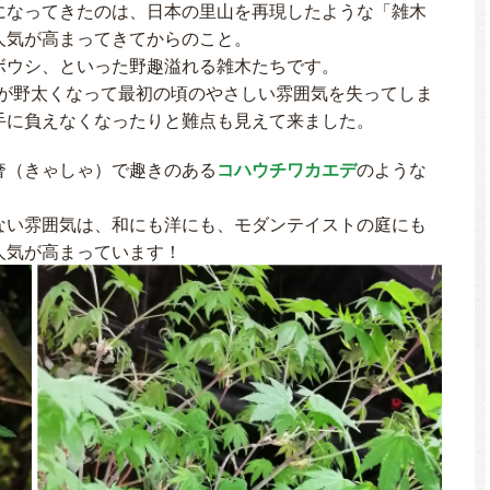
になってきたのは、日本の里山を再現したような「雑木
人気が高まってきてからのこと。
ボウシ、といった野趣溢れる雑木たちです。
本の幹が野太くなって最初の頃のやさしい雰囲気を失ってしま
手に負えなくなったりと難点も見えて来ました。
奢（きゃしゃ）で趣きのある
コハウチワカエデ
のような
ない雰囲気は、和にも洋にも、モダンテイストの庭にも
人気が高まっています！