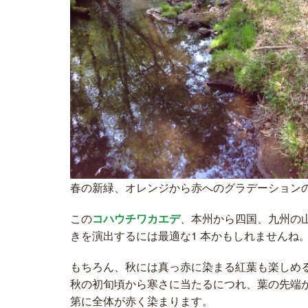
春の新緑、オレンジから赤へのグラデーション
この
コハウチワカエデ
、本州から四国、九州の
きを演出するには最適な1 本かもしれませんね
もちろん、秋には真っ赤に染まる紅葉も楽しめ
秋の初旬頃から寒さに当たるにつれ、葉の先端
第に全体が赤く染まります。