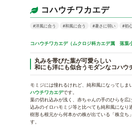
コハウチワカエデ
#洋風に合う
#和風に合う
#暑さに弱い
#初
コハウチワカエデ（ムクロジ科カエデ属 落葉
丸みを帯びた葉が可愛らしい
和にも洋にも似合うモダンなコハウ
モミジには憧れるけれど、純和風になってしま
ハウチワカエデ
です。
葉の切れ込みが浅く、赤ちゃんの手のひらを広
込みのイロハモミジ等と比べても純和風になり
樹形も根元から何本かの株が出ている「株立ち
す。