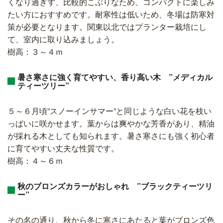
くなり過ぎず、比較的こぶりなため、コンパクトに楽しみ
たい方におすすめです。耐寒性は低いため、冬場は防寒対
策が必要となります。関東以北ではプランター栽培にし
て、室内に取り込みましょう。
樹高：３～４ｍ
暑さ寒さに強く育てやすい、香り高い木 ”メディカル
ティーツリー”
５～６月頃”スノーインサマー”と同じような白い花を枝い
っぱいに咲かせます。葉からは爽やかな芳香があり、精油
が採れる木としても知られます。暑さ寒さにも強く初心者
に育てやすい丈夫な性質です。
樹高：４～６ｍ
秋のブロンズカラーがおしゃれ ”ブラックティーツリ
ー”
その名の通り、秋から冬に寒さにあたると葉がブロンズ色