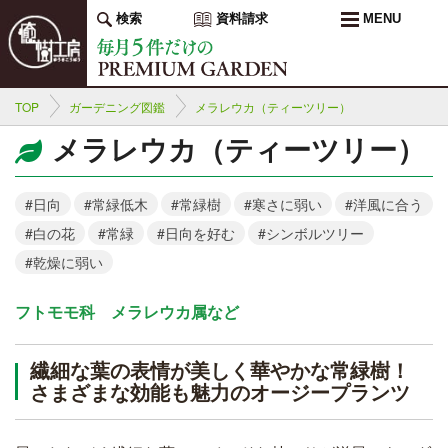
検索
資料請求
MENU
TOP
ガーデニング図鑑
メラレウカ（ティーツリー）
メラレウカ（ティーツリー）
#日向
#常緑低木
#常緑樹
#寒さに弱い
#洋風に合う
#白の花
#常緑
#日向を好む
#シンボルツリー
#乾燥に弱い
フトモモ科 メラレウカ属など
繊細な葉の表情が美しく華やかな常緑樹！
さまざまな効能も魅力のオージープランツ