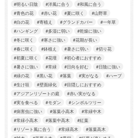
#明るい日陰
#洋風に合う
#和風に合う
#青色の花
#赤い花
#夏に咲く
#山野草
#白の花
#寄植え
#グランドカバー
#一年草
#ハンギング
#多湿に弱い
#乾燥に強い
#冬に咲く
#寒さに強い
#花期が長い
#春に咲く
#鉢植え
#暑さに弱い
#切り花
#初夏に咲く
#花壇
#初心者におすすめ
#暑さに強い
#常緑
#日向を好む
#日陰に強い
#緑の花
#黒い花
#落葉
#実がなる
#ハーブ
#生け垣
#壁面緑化
#目隠しにおすすめ
#アジアンリゾートの庭
#赤い実がなる
#実を食べる
#モダン
#シンボルツリー
#病害虫に強い
#落葉小高木
#常緑中木
#常緑小高木
#落葉中高木
#紅葉
#リゾート風に合う
#常緑高木
#落葉高木