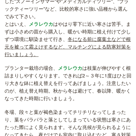
した”スノーインサマー”や”メディカルティツリー”、”ブラ
ックティーツリー”など、比較的寒さに強い品種から選ん
でみて下さい。
とはいえ、
メラレウカ
はやはり零下に近い寒さは苦手。ま
ずは小さめの苗から購入し、暖かい時期に植え付けて少し
ずつ環境に馴染ませて行き、
冬になる前に腐葉土などで根
元を被って霜よけするなど、マルチングによる防寒対策を
行いましょう。
プランター栽培の場合、
メラレウカ
は枝葉が伸びやすく根
詰まりしやすくなります。できれば2～３年に1度はひと回
り大きな鉢に植え替えを行ってあげましょう。注意したい
のが、植え替え時期。秋から冬は避けて、春以降、暖かく
なってきた時期に行いましょう。
冬場、段々と葉が褐色染まってチリチリなってしまった
り、葉をパラパラと落としてしまっている状態は寒さにあ
たった際によく見られます。そんな兆候が見られるように
なってきたら、夜だけでも室内に取り込むなど、寒さ対策