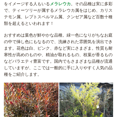
をイメージする人もいる
メラレウカ
。その品種は実に多彩
で、ティーツリーが属するメラレウカ属をはじめ、カリス
テモン属、レプトスペルマム属、クンゼア属など百数十種
類を超えるといわれます！
おすすめは葉色が鮮やかな品種。緑一色になりがちなお庭
の中で挿し色にもなるので、洗練された雰囲気を演出でき
ます。花色は白、ピンク、赤など実にさまざま。性質も耐
寒性が高めのものや、精油が取れるもの、枝葉が香るもの
などバラエティ豊富です。国内でもさまざまな品種が流通
していますが、ここでは一般的に手に入りやすく人気の品
種をご紹介します。