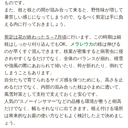
ものです。
また、枝と枝との間が混み合って来ると、野性味が増して
暑苦しい感じになってしまうので、なるべく剪定は手に負
える内に行っておきましょう。
剪定は花が終わった５～7月頃
に行います。この時期は細
枝はしっかり刈り込んでもOK。
メラレウカ
の枝は伸びる
のが早くすぐ混んできます。枝葉が密集すると病害虫に侵
されやすくなるだけでなく、全体のバランスが崩れ、積雪
や強風の際にあおられて傾いたり、幹が折れたり、倒れて
しまうこともあります。
自分たちで育てられるサイズ感を保つためにも、高さを止
めるだけでなく、内部の混み合った枝は小まめに透いて、
風雪対策として支柱で支えておくと安心です。
人気の”スノーインサマー”などの品種も環境が整うと樹高
だけでなく、幅もそれなりに出てきます。植え付ける場所
は将来的なお庭の使い方などもよく検討した上で決めまし
ょう。