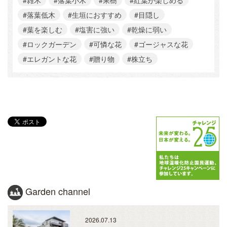
#雑木
#落葉小木
#果樹
#紅葉が楽しめる
#落葉低木
#生垣におすすめ
#目隠し
#葉を楽しむ
#塩害に強い
#乾燥に弱い
#ロックガーデン
#可憐な花
#ゴージャスな花
#エレガントな花
#贈り物
#株立ち
Garden channel
2026.07.13