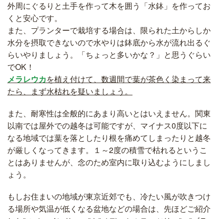
外周にぐるりと土手を作って木を囲う「水鉢」を作ってお
くと安心です。
また、プランターで栽培する場合は、限られた土からしか
水分を摂取できないので水やりは鉢底から水が流れ出るぐ
らいやりましょう。「ちょっと多いかな？」と思うぐらい
でOK！
メラレウカ
を植え付けて、数週間で葉が茶色く染まって来
たら、まず水枯れを疑いましょう。
また、耐寒性は全般的にあまり高いとはいえません。関東
以南では屋外での越冬は可能ですが、マイナス0度以下に
なる地域では葉を落としたり根を痛めてしまったりと越冬
が厳しくなってきます。１～2度の積雪で枯れるというこ
とはありませんが、念のため室内に取り込むようにしまし
ょう。
もしお住まいの地域が東京近郊でも、冷たい風が吹きつけ
る場所や気温が低くなる盆地などの場合は、先ほどご紹介