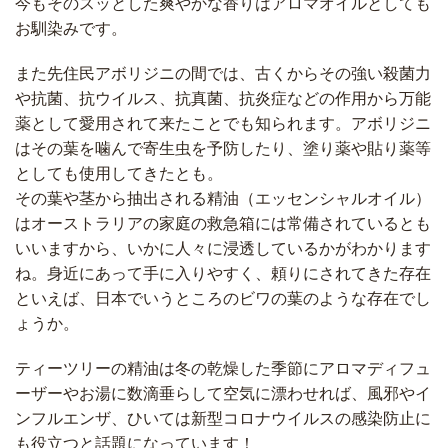
今もそのスッとした爽やかな香りはアロマオイルとしても
お馴染みです。
また先住民アボリジニの間では、古くからその強い殺菌力
や抗菌、抗ウイルス、抗真菌、抗炎症などの作用から万能
薬として愛用されて来たことでも知られます。アボリジニ
はその葉を噛んで寄生虫を予防したり、塗り薬や貼り薬等
としても使用してきたとも。
その葉や茎から抽出される精油（エッセンシャルオイル）
はオーストラリアの家庭の救急箱には常備されているとも
いいますから、いかに人々に浸透しているかがわかります
ね。身近にあって手に入りやすく、頼りにされてきた存在
といえば、日本でいうところのビワの葉のような存在でし
ょうか。
ティーツリーの精油は冬の乾燥した季節にアロマディフュ
ーザーやお湯に数滴垂らして空気に漂わせれば、風邪やイ
ンフルエンザ、ひいては新型コロナウイルスの感染防止に
も役立つと話題になっています！