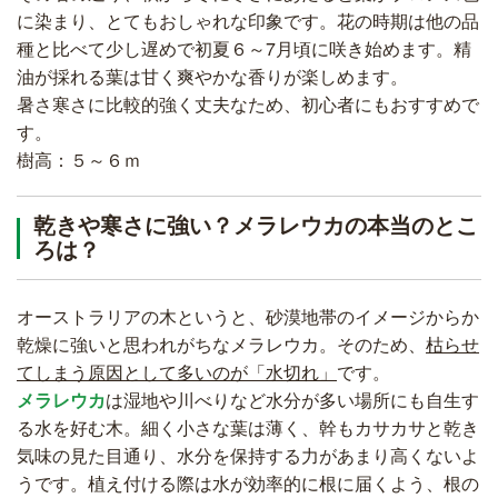
に染まり、とてもおしゃれな印象です。花の時期は他の品
種と比べて少し遅めで初夏６～7月頃に咲き始めます。精
油が採れる葉は甘く爽やかな香りが楽しめます。
暑さ寒さに比較的強く丈夫なため、初心者にもおすすめで
す。
樹高：５～６ｍ
乾きや寒さに強い？メラレウカの本当のとこ
ろは？
オーストラリアの木というと、砂漠地帯のイメージからか
乾燥に強いと思われがちなメラレウカ。そのため、
枯らせ
てしまう原因として多いのが「水切れ」
です。
メラレウカ
は湿地や川べりなど水分が多い場所にも自生す
る水を好む木。細く小さな葉は薄く、幹もカサカサと乾き
気味の見た目通り、水分を保持する力があまり高くないよ
うです。植え付ける際は水が効率的に根に届くよう、根の