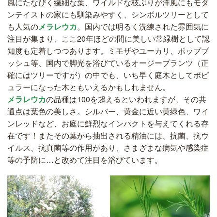
風にたなびく繊細な葉、ワイルドな枝ぶりが洋風にもモダ
ンテイストの家にも馴染みやすく、シンボルツリーとして
も人気の
メラレウカ
。国内では明るく洗練された雰囲気に
注目が集まり、ここ20年ほどの間に美しい常緑樹として認
知度も定着しつつあります。ミモザやユーカリ、ポップブ
ッシュ等、国内で脚光を浴びているオージープランツ（正
確にはツリーですが）の中でも、いち早く庭木としてポピ
ュラーになった木ともいえるかもしれません。
メラレウカ
の品種は100を超えるといわれますが、その共
通点は葉色の美しさ。シルバー、黄金に近い黄緑色、ワイ
ンレッドなど、お庭に鮮烈なインパクトを与えてくれる存
在です！またその葉から抽出される精油には、抗菌、抗ウ
イルス、抗真菌等の作用があり、さまざまな病気や感染症
等の予防に…と改めて注目を浴びています。