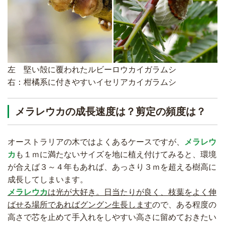
左 堅い殻に覆われたルビーロウカイガラムシ
右：柑橘系に付きやすいイセリアカイガラムシ
メラレウカの成長速度は？剪定の頻度は？
オーストラリアの木ではよくあるケースですが、
メラレウ
カ
も１ｍに満たないサイズを地に植え付けてみると、環境
が合えば３～４年もあれば、あっさり３ｍを超える樹高に
成長してしまいます。
メラレウカ
は光が大好き。日当たりが良く、枝葉をよく伸
ばせる場所であればグングン生長します
ので、ある程度の
高さで芯を止めて手入れをしやすい高さに留めておきたい