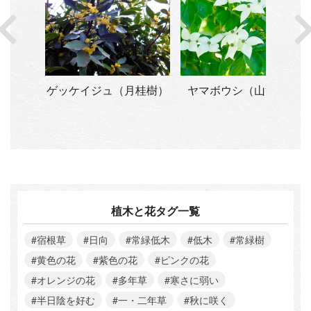
桂樹）
ヤマボウシ（山法師）
斑入りマサキ（ギンマサ
キ・キンマサキ他）
植木と花タグ一覧
#宿根草
#日向
#常緑低木
#低木
#常緑樹
#黄色の花
#紫色の花
#ピンクの花
#オレンジの花
#多年草
#寒さに弱い
#半日陰を好む
#一・二年草
#秋に咲く