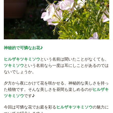
神秘的で可憐なお花♪
ヒルザキツキミソウ
という名前は聞いたことがなくても、
ツキミソウ
という名前なら一度は耳にしことがあるのでは
ないでしょうか。
夕方から夜にかけて花を咲かせる、神秘的な美しさを持っ
た植物です。そんな美しさを昼間も楽しめるのが
ヒルザキ
ツキミソウ
です♪
今回は可憐な花でお庭を彩る
ヒルザキツキミソウ
の魅力に