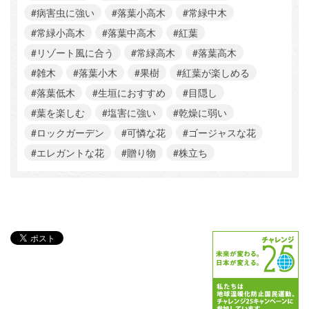
#病害虫に強い
#落葉小高木
#常緑中木
#常緑小高木
#落葉中高木
#紅葉
#リゾート風に合う
#常緑高木
#落葉高木
#雑木
#落葉小木
#果樹
#紅葉が楽しめる
#落葉低木
#生垣におすすめ
#目隠し
#葉を楽しむ
#塩害に強い
#乾燥に弱い
#ロックガーデン
#可憐な花
#ゴージャスな花
#エレガントな花
#贈り物
#株立ち