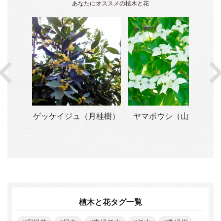
あなたにオススメの植木と花
シア・
ゲッケイジュ（月桂樹）
ヤマボウシ（山法師）
ア）
植木と花タグ一覧