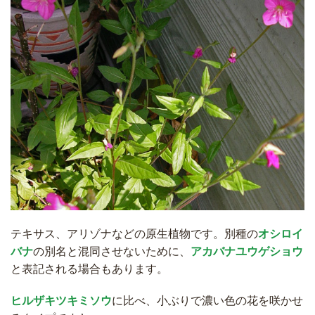
テキサス、アリゾナなどの原生植物です。別種の
オシロイ
バナ
の別名と混同させないために、
アカバナユウゲショウ
と表記される場合もあります。
ヒルザキツキミソウ
に比べ、小ぶりで濃い色の花を咲かせ