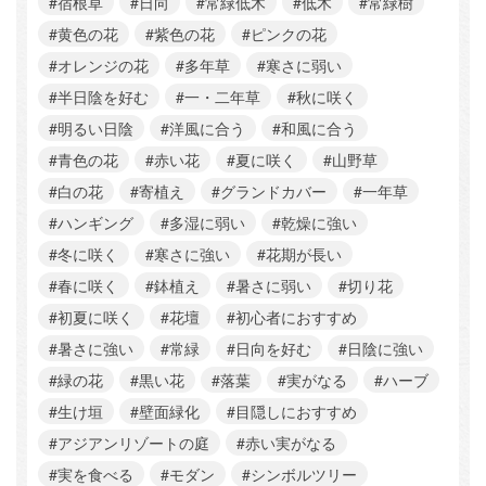
#宿根草
#日向
#常緑低木
#低木
#常緑樹
#黄色の花
#紫色の花
#ピンクの花
#オレンジの花
#多年草
#寒さに弱い
#半日陰を好む
#一・二年草
#秋に咲く
#明るい日陰
#洋風に合う
#和風に合う
#青色の花
#赤い花
#夏に咲く
#山野草
#白の花
#寄植え
#グランドカバー
#一年草
#ハンギング
#多湿に弱い
#乾燥に強い
#冬に咲く
#寒さに強い
#花期が長い
#春に咲く
#鉢植え
#暑さに弱い
#切り花
#初夏に咲く
#花壇
#初心者におすすめ
#暑さに強い
#常緑
#日向を好む
#日陰に強い
#緑の花
#黒い花
#落葉
#実がなる
#ハーブ
#生け垣
#壁面緑化
#目隠しにおすすめ
#アジアンリゾートの庭
#赤い実がなる
#実を食べる
#モダン
#シンボルツリー