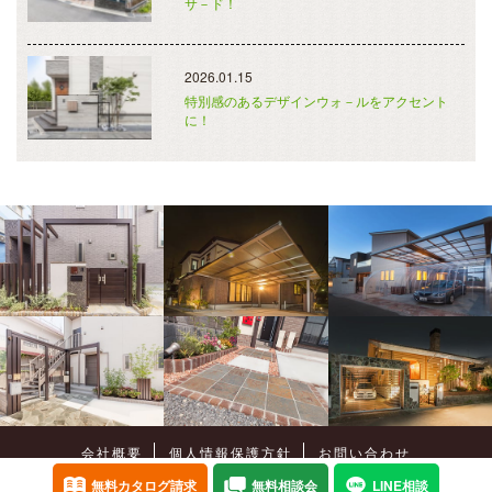
サ－ド！
2026.01.15
特別感のあるデザインウォ－ルをアクセント
に！
会社概要
個人情報保護方針
お問い合わせ
Copyright©
癒樹工房
All Rights Reserved.
無料カタログ請求
無料相談会
LINE相談