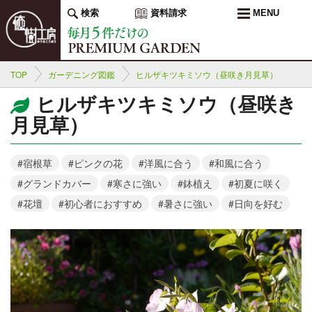
検索
資料請求
MENU
TOP
ガーデニング図鑑
ヒルザキツキミソウ（昼咲き月見草）
ヒルザキツキミソウ（昼咲き
月見草）
#宿根草
#ピンクの花
#洋風に合う
#和風に合う
#グランドカバー
#寒さに強い
#鉢植え
#初夏に咲く
#花壇
#初心者におすすめ
#暑さに強い
#日向を好む