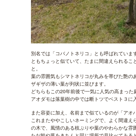
別名では「コバノトネリコ」とも呼ばれていま
ともちょっと似ていて、たまに間違えられるこ
と。
葉の雰囲気もシマトネリコが丸みを帯びた艶の
ザギザの薄い葉が列状に並びます。
どちらもこの20年前後で一気に人気の高まった
アオダモは落葉樹の中では断トツでベスト３に
また容姿に加え、名前まで似ているのが「アオ
これまたややこしいネーミングで、よく間違え
の木で、風情のある枝ぶりや葉のやわらかな雰
ただ幹や葉をきちんと同じ場所で見比べてみる