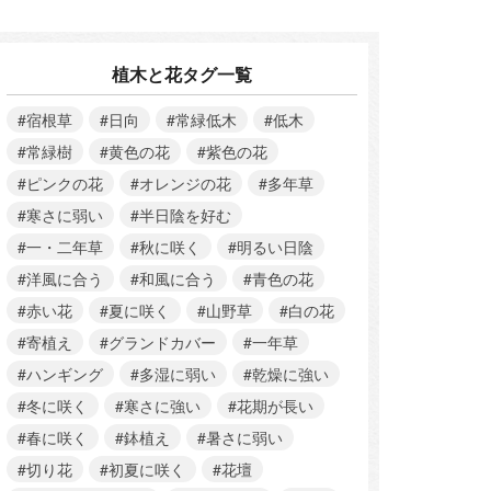
植木と花タグ一覧
#宿根草
#日向
#常緑低木
#低木
#常緑樹
#黄色の花
#紫色の花
#ピンクの花
#オレンジの花
#多年草
#寒さに弱い
#半日陰を好む
#一・二年草
#秋に咲く
#明るい日陰
#洋風に合う
#和風に合う
#青色の花
#赤い花
#夏に咲く
#山野草
#白の花
#寄植え
#グランドカバー
#一年草
#ハンギング
#多湿に弱い
#乾燥に強い
#冬に咲く
#寒さに強い
#花期が長い
#春に咲く
#鉢植え
#暑さに弱い
#切り花
#初夏に咲く
#花壇