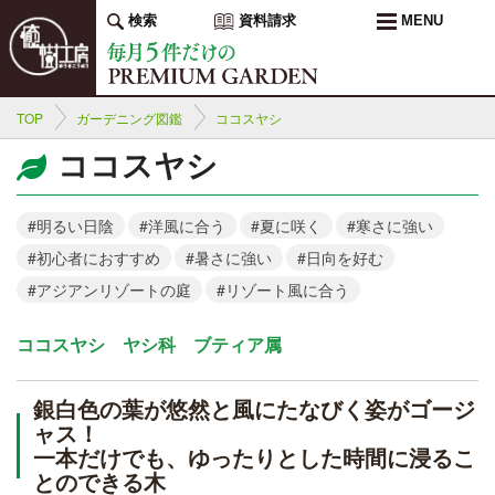
検索
資料請求
MENU
TOP
ガーデニング図鑑
ココスヤシ
ココスヤシ
#明るい日陰
#洋風に合う
#夏に咲く
#寒さに強い
#初心者におすすめ
#暑さに強い
#日向を好む
#アジアンリゾートの庭
#リゾート風に合う
ココスヤシ ヤシ科 ブティア属
銀白色の葉が悠然と風にたなびく姿がゴージ
ャス！
一本だけでも、ゆったりとした時間に浸るこ
とのできる木