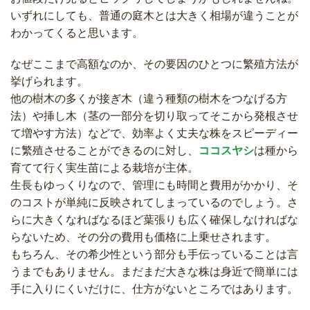
いずれにしても、普通の庭木とは大きく相場が違うことが
わかってくると思います。
なぜここまで高額なのか、その要因のひとつに繁殖方法が
挙げられます。
他の樹木の多くが接ぎ木（違う種類の樹木をつなげる方
法）や挿し木（茎の一部分を切り取ってそこから発根させ
て増やす方法）などで、効率よく丈夫な株をスピーディー
に繁殖させることができるのに対し、
ココスヤシ
は種から
育てて行く実生苗による栽培が主体。
生長もゆっくりなので、管理にも時間と費用がかかり、そ
のコストが単純に反映されてしまっているのでしょう。さ
らに大きくなればなるほど葉張りも広く確保しなければな
らないため、その分の費用も価格に上乗せされます。
もちろん、その希少性という部分も手伝っていることは言
うまでもありません。まだまだ大きな株は身近で簡単には
手に入りにくいだけに、仕方がないところではあります。