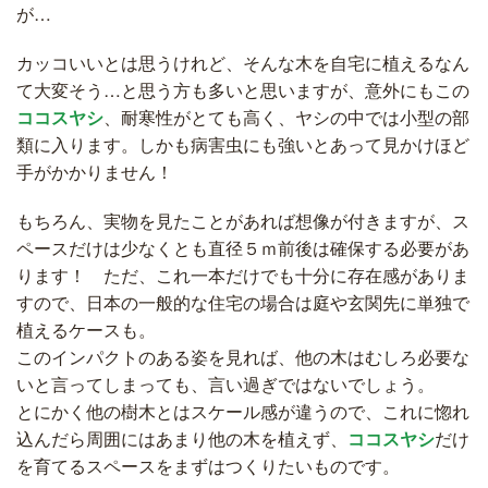
が…
カッコいいとは思うけれど、そんな木を自宅に植えるなん
て大変そう…と思う方も多いと思いますが、意外にもこの
ココスヤシ
、耐寒性がとても高く、ヤシの中では小型の部
類に入ります。しかも病害虫にも強いとあって見かけほど
手がかかりません！
もちろん、実物を見たことがあれば想像が付きますが、ス
ペースだけは少なくとも直径５ｍ前後は確保する必要があ
ります！ ただ、これ一本だけでも十分に存在感がありま
すので、日本の一般的な住宅の場合は庭や玄関先に単独で
植えるケースも。
このインパクトのある姿を見れば、他の木はむしろ必要な
いと言ってしまっても、言い過ぎではないでしょう。
とにかく他の樹木とはスケール感が違うので、これに惚れ
込んだら周囲にはあまり他の木を植えず、
ココスヤシ
だけ
を育てるスペースをまずはつくりたいものです。