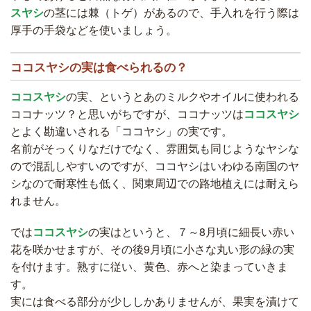
スヤシ
の茎には棘（トゲ）があるので、手入れを行う際は
厚手の手袋などを使いましょう。
ココスヤシの実は食べられるの？
ココスヤシ
の実、というとあのミルクやオイルに使われる
ココナッツ？と思いがちですが、ココナッツは
ココスヤシ
とよく勘違いされる「ココヤシ」の実です。
名前がそっくりなだけでなく、雰囲気も同じようなヤシな
ので混乱しやすいのですが、ココヤシはいわゆる南国のヤ
シなので耐寒性も低く、関東周辺での路地植えには耐えら
れません。
では
ココスヤシ
の実はというと、７～8月頃に細長い赤い
花を咲かせますが、その後9月頃に小さな丸い形の緑の実
を付けます。熟すに従い、黄色、赤へと染まっていきま
す。
実には食べる部分が少ししかありませんが、果実を漬けて