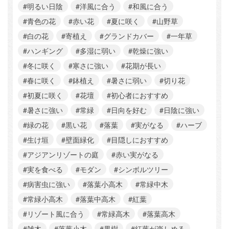
#明るい日陰
#洋風に合う
#和風に合う
#青色の花
#赤い花
#夏に咲く
#山野草
#白の花
#寄植え
#グランドカバー
#一年草
#ハンギング
#多湿に弱い
#乾燥に強い
#冬に咲く
#寒さに強い
#花期が長い
#春に咲く
#鉢植え
#暑さに弱い
#切り花
#初夏に咲く
#花壇
#初心者におすすめ
#暑さに強い
#常緑
#日向を好む
#日陰に強い
#緑の花
#黒い花
#落葉
#実がなる
#ハーブ
#生け垣
#壁面緑化
#目隠しにおすすめ
#アジアンリゾートの庭
#赤い実がなる
#実を食べる
#モダン
#シンボルツリー
#病害虫に強い
#落葉小高木
#常緑中木
#常緑小高木
#落葉中高木
#紅葉
#リゾート風に合う
#常緑高木
#落葉高木
#雑木
#落葉小木
#果樹
#紅葉が楽しめる