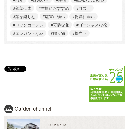
#落葉低木
#生垣におすすめ
#目隠し
#葉を楽しむ
#塩害に強い
#乾燥に弱い
#ロックガーデン
#可憐な花
#ゴージャスな花
#エレガントな花
#贈り物
#株立ち
Garden channel
2026.07.13