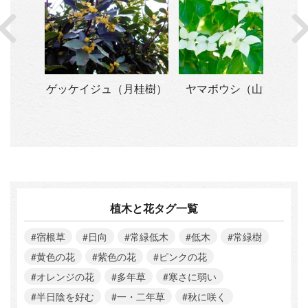
シア・
ゲッケイジュ（月桂樹）
ヤマボウシ（山法師）
ア）
植木と花タグ一覧
#宿根草
#日向
#常緑低木
#低木
#常緑樹
#黄色の花
#紫色の花
#ピンクの花
#オレンジの花
#多年草
#寒さに弱い
#半日陰を好む
#一・二年草
#秋に咲く