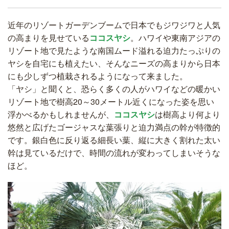
近年のリゾートガーデンブームで日本でもジワジワと人気
の高まりを見せている
ココスヤシ
。ハワイや東南アジアの
リゾート地で見たような南国ムード溢れる迫力たっぷりの
ヤシを自宅にも植えたい、そんなニーズの高まりから日本
にも少しずつ植栽されるようになって来ました。
「ヤシ」と聞くと、恐らく多くの人がハワイなどの暖かい
リゾート地で樹高20～30メートル近くになった姿を思い
浮かべるかもしれませんが、
ココスヤシ
は樹高より何より
悠然と広げたゴージャスな葉張りと迫力満点の幹が特徴的
です。銀白色に反り返る細長い葉、縦に大きく割れた太い
幹は見ているだけで、時間の流れが変わってしまいそうな
ほど。