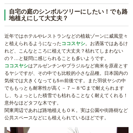
自宅の庭のシンボルツリーにしたい！でも路
地植えにして大丈夫？
近年ではホテルやレストランなどの植栽ゾーンに威風堂々
と植えられるようになった
ココスヤシ
。お洒落ではあるけ
れど、こんなところに植えて大丈夫？枯れてしまわない
の？…と疑問に感じられることも多いようです。
ココスヤシ
はアルゼンチンやブラジルなど南米を原産とす
るヤシですが、その中でも比較的小さな品種。日本国内の
気候では大きくなっても5ｍ前後です。また羽状ヤシの中
でももっとも耐寒性が高く－７～８℃まで耐えられます
し、ちょっとした積雪でも枯れることなく耐えてくれる！
意外なほどタフな木です。
関東周辺であれば路地植えもＯＫ。実は公園や街路樹など
公共スペースなどにも植えられているほどです。