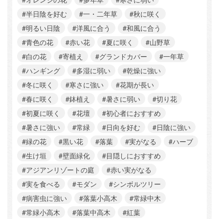
#半日陰を好む
#一・二年草
#秋に咲く
#明るい日陰
#洋風に合う
#和風に合う
#青色の花
#赤い花
#夏に咲く
#山野草
#白の花
#寄植え
#グランドカバー
#一年草
#ハンギング
#多湿に弱い
#乾燥に強い
#冬に咲く
#寒さに強い
#花期が長い
#春に咲く
#鉢植え
#暑さに弱い
#切り花
#初夏に咲く
#花壇
#初心者におすすめ
#暑さに強い
#常緑
#日向を好む
#日陰に強い
#緑の花
#黒い花
#落葉
#実がなる
#ハーブ
#生け垣
#壁面緑化
#目隠しにおすすめ
#アジアンリゾートの庭
#赤い実がなる
#実を食べる
#モダン
#シンボルツリー
#病害虫に強い
#落葉小高木
#常緑中木
#常緑小高木
#落葉中高木
#紅葉