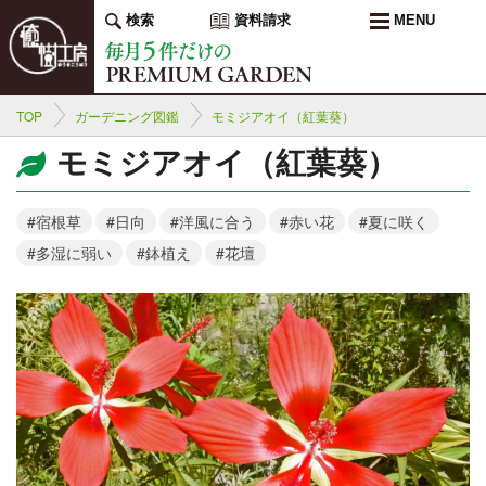
検索
資料請求
MENU
TOP
ガーデニング図鑑
モミジアオイ（紅葉葵）
モミジアオイ（紅葉葵）
#宿根草
#日向
#洋風に合う
#赤い花
#夏に咲く
#多湿に弱い
#鉢植え
#花壇