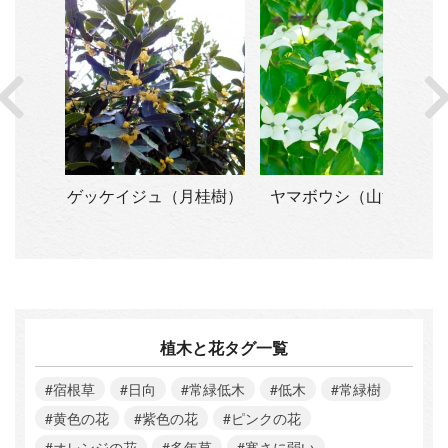
シア・
ゲッケイジュ（月桂樹）
ヤマボウシ（山法師）
ア）
植木と花タグ一覧
#宿根草
#日向
#常緑低木
#低木
#常緑樹
#黄色の花
#紫色の花
#ピンクの花
#オレンジの花
#多年草
#寒さに弱い