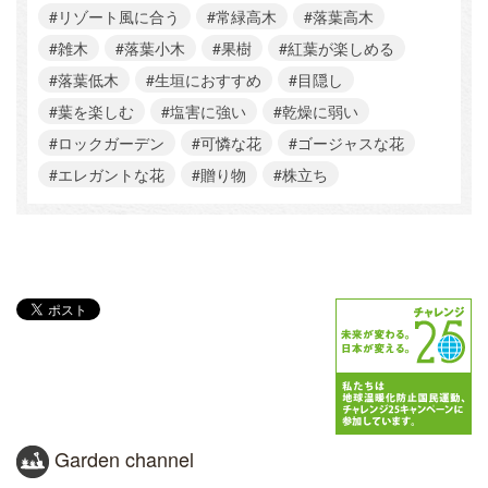
#リゾート風に合う
#常緑高木
#落葉高木
#雑木
#落葉小木
#果樹
#紅葉が楽しめる
#落葉低木
#生垣におすすめ
#目隠し
#葉を楽しむ
#塩害に強い
#乾燥に弱い
#ロックガーデン
#可憐な花
#ゴージャスな花
#エレガントな花
#贈り物
#株立ち
Garden channel