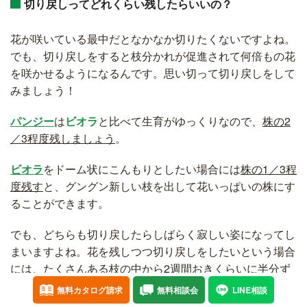
切り戻しってどれくらい残したらいいの？
花が咲いている最中だとなかなか切りたくないですよね。
でも、切り戻しをすると枝分かれが促進されて何倍もの花
を咲かせるようになるんです。思い切って切り戻しをして
みましょう！
パンジー
は
ビオラ
と比べて生育がゆっくりなので、
株の2
／3程度残しましょう
。
ビオラ
をドーム状にこんもりとしたい場合には
株の1／3程
度残す
と、グングン新しい枝を出して花いっぱいの株にす
ることができます。
でも、どちらも切り戻したらしばらく寂しい姿になってし
まいますよね。花を残しつつ切り戻しをしたいという場合
には、たくさんある枝の中から2週間おきくらいに半分ず
つ切り戻す方法もあるので試してみてくださいね。
無料カタログ請求
無料相談会
LINE相談