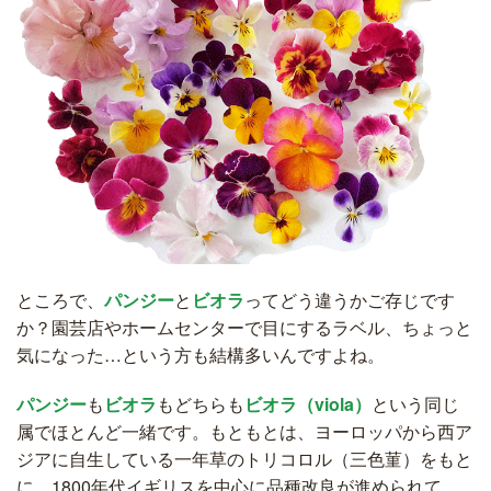
ところで、
パンジー
と
ビオラ
ってどう違うかご存じです
か？園芸店やホームセンターで目にするラベル、ちょっと
気になった…という方も結構多いんですよね。
パンジー
も
ビオラ
もどちらも
ビオラ（viola）
という同じ
属でほとんど一緒です。もともとは、ヨーロッパから西ア
ジアに自生している一年草のトリコロル（三色菫）をもと
に、1800年代イギリスを中心に品種改良が進められて、