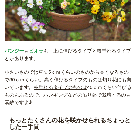
パンジー
も
ビオラ
も、上に伸びるタイプと枝垂れるタイプ
とがあります。
小さいものでは草丈5ｃｍくらいのものから高くなるもの
で30ｃｍくらい。
高く伸びるタイプのものは切り花
にも向
いています。
枝垂れるタイプのものは
40ｃｍくらい伸びる
ものもあるので、
ハンギングなどの吊り鉢で
栽培するのも
素敵ですよ♪
もっとたくさんの花を咲かせられるちょっと
した一手間