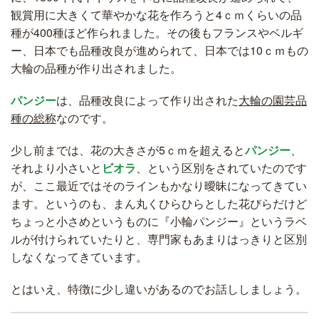
観賞用に大きくて華やかな花を作ろうと4ｃｍくらいの品
種が400種ほど作られました。その後もフランスやベルギ
ー、日本でも品種改良が進められて、日本では10ｃｍもの
大輪の品種が作り出されました。
パンジー
は、品種改良によって作り出された
大輪の園芸品
種の総称
なのです。
少し前までは、花の大きさが5ｃｍを超えると
パンジー
、
それより小さいと
ビオラ
、という区別をされていたのです
が、ここ最近ではそのラインもかなり曖昧になってきてい
ます。というのも、まん丸くひらひらとした花びらだけど
ちょっと小さめというものに『小輪パンジー』というラベ
ルが付けられていたりと、専門家もあまりはっきりと区別
しなくなってきています。
とはいえ、特徴に少し違いがあるのでお話ししましょう。