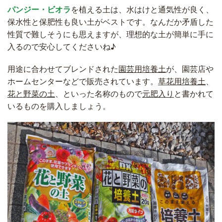
パンジー・ビオラ
を植える土は、水はけと通気性が良く、
保水性と保肥性も良い土がベストです。なんだか矛盾した
性質で難しそうにも思えますが、理想的な土が簡単に手に
入るので安心してくださいね♪
用途に合わせてブレンドされた
園芸用培養土
が、園芸店や
ホームセンターなどで販売されています。
草花用培養土
、
花と野菜の土
、といった名称のもので
元肥入り
と書かれて
いるものを購入しましょう。