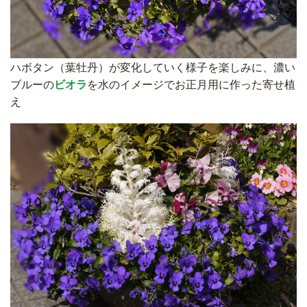
ハボタン（葉牡丹）が変化していく様子を楽しみに、濃い
ブルーの
ビオラ
を水のイメージでお正月用に作った寄せ植
え