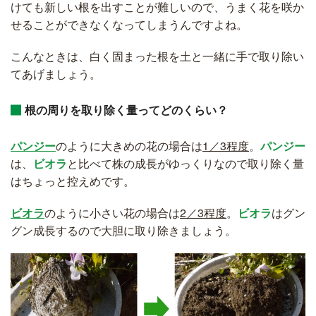
けても新しい根を出すことが難しいので、うまく花を咲か
せることができなくなってしまうんですよね。
こんなときは、白く固まった根を土と一緒に手で取り除い
てあげましょう。
根の周りを取り除く量ってどのくらい？
パンジー
のように大きめの花の場合は
1／3程度
。
パンジー
は、
ビオラ
と比べて株の成長がゆっくりなので取り除く量
はちょっと控えめです。
ビオラ
のように小さい花の場合は
2／3程度
。
ビオラ
はグン
グン成長するので大胆に取り除きましょう。