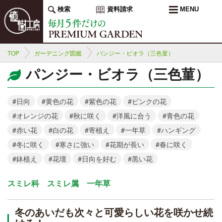
検索
資料請求
MENU
TOP
ガーデニング図鑑
パンジー・ビオラ（三色菫）
パンジー・ビオラ（三色菫）
#日向
#黄色の花
#紫色の花
#ピンクの花
#オレンジの花
#秋に咲く
#洋風に合う
#青色の花
#赤い花
#白の花
#寄植え
#一年草
#ハンギング
#冬に咲く
#寒さに強い
#花期が長い
#春に咲く
#鉢植え
#花壇
#日向を好む
#黒い花
スミレ科 スミレ属 一年草
冬のあいだも次々と可愛らしい花を咲かせ続