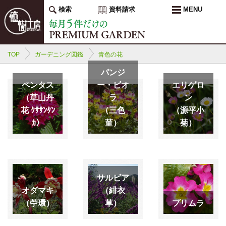
検索
資料請求
MENU
TOP
ガーデニング図鑑
青色の花
パンジ
ペンタス
ー・ビオ
エリゲロ
（草山丹
ラ
ン
花 ｸｻｻﾝﾀﾝ
（三色
（源平小
ｶ）
菫）
菊）
サルビア
オダマキ
（緋衣
（苧環）
草）
プリムラ