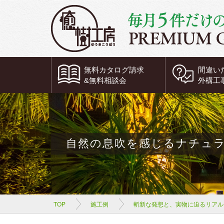
無料
カタログ請求
間違い
&
無料
相談会
外構工
自然の息吹を感じるナチュ
TOP
施工例
斬新な発想と、実物に迫るリアル