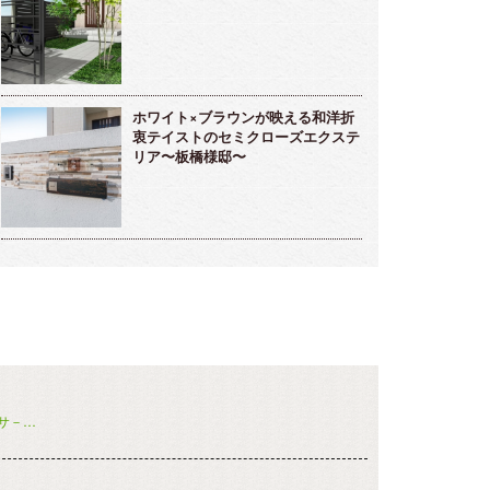
ホワイト×ブラウンが映える和洋折
衷テイストのセミクローズエクステ
リア〜板橋様邸〜
サ－…