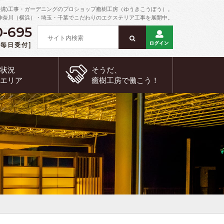
外溝)工事・ガーデニングのプロショップ癒樹工房（ゆうきこうぼう）。
神奈川（横浜）・埼玉・千葉でこだわりのエクステリア工事を展開中。
0-695
 [毎日受付]
約状況
そうだ、
工エリア
癒樹工房で
働こう！