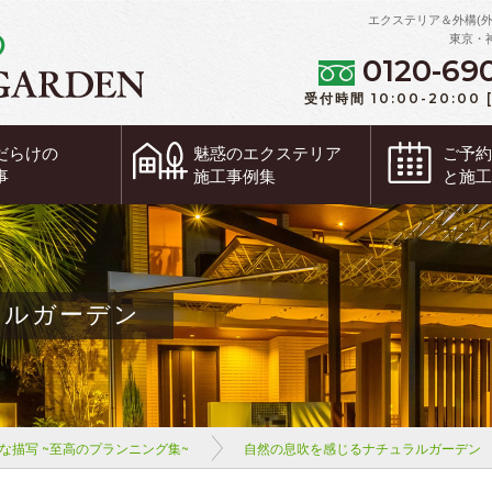
エクステリア＆外構(
東京・
0120-69
受付時間 10:00-20:00
だらけの
魅惑の
エクステリア
ご予
事
施工事例集
と施
ラルガーデン
な描写 ~至高のプランニング集~
自然の息吹を感じるナチュラルガーデン