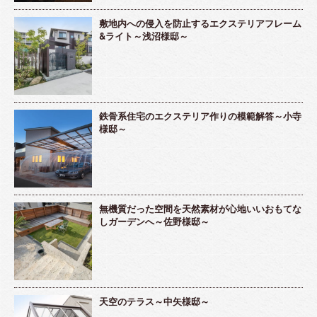
敷地内への侵入を防止するエクステリアフレーム
&ライト～浅沼様邸～
鉄骨系住宅のエクステリア作りの模範解答～小寺
様邸～
無機質だった空間を天然素材が心地いいおもてな
しガーデンへ～佐野様邸～
天空のテラス～中矢様邸～