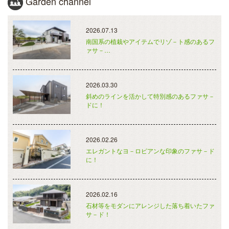
Garden channel
2026.07.13
南国系の植栽やアイテムでリゾ－ト感のあるフ
ァサ－…
2026.03.30
斜めのラインを活かして特別感のあるファサ－
ドに！
2026.02.26
エレガントなヨ－ロピアンな印象のファサ－ド
に！
2026.02.16
石材等をモダンにアレンジした落ち着いたファ
サ－ド！