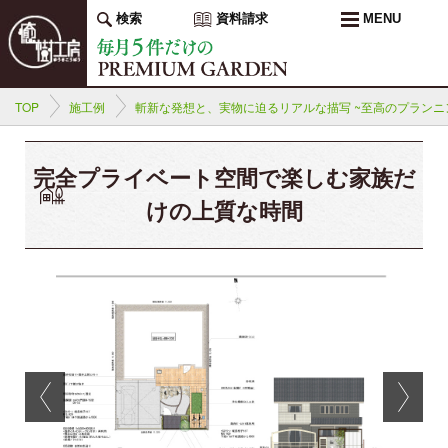
検索
資料請求
MENU
TOP
施工例
斬新な発想と、実物に迫るリアルな描写 ~至高のプランニ
完全プライベート空間で楽しむ家族だ
けの上質な時間