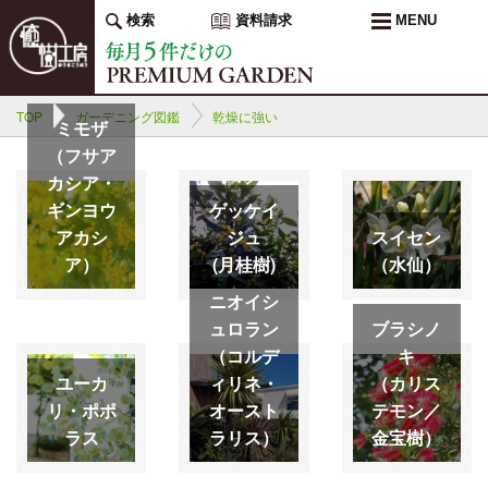
検索
資料請求
MENU
TOP
ガーデニング図鑑
乾燥に強い
ミモザ
（フサア
カシア・
ギンヨウ
ゲッケイ
アカシ
ジュ
スイセン
ア）
(月桂樹)
（水仙）
ニオイシ
ュロラン
ブラシノ
（コルデ
キ
ユーカ
ィリネ・
（カリス
リ・ポポ
オースト
テモン／
ラス
ラリス）
金宝樹）