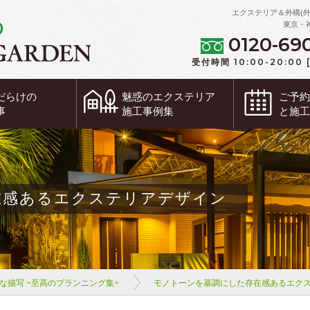
エクステリア＆外構(
東京・
0120-69
受付時間 10:00-20:00
だらけの
魅惑の
エクステリア
ご予
事
施工事例集
と施
在感あるエクステリアデザイン
な描写 ~至高のプランニング集~
モノトーンを基調にした存在感あるエク