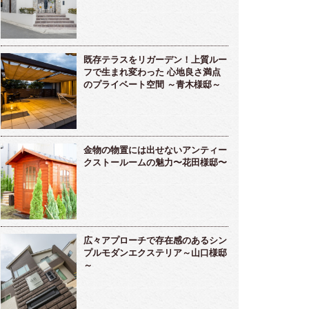
既存テラスをリガーデン！上質ルー
フで生まれ変わった 心地良さ満点
のプライベート空間 ～青木様邸～
金物の物置には出せないアンティー
クストールームの魅力〜花田様邸〜
広々アプローチで存在感のあるシン
プルモダンエクステリア～山口様邸
～