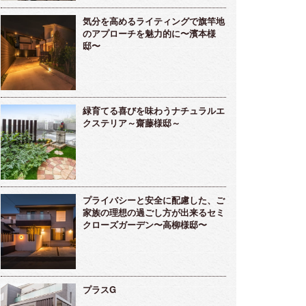
気分を高めるライティングで旗竿地
のアプローチを魅力的に〜濱本様
邸〜
緑育てる喜びを味わうナチュラルエ
クステリア～齋藤様邸～
プライバシーと安全に配慮した、ご
家族の理想の過ごし方が出来るセミ
クローズガーデン〜高柳様邸〜
プラスG