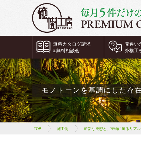
無料
カタログ請求
間違い
&
無料
相談会
外構工
モノトーンを基調にした存
TOP
施工例
斬新な発想と、実物に迫るリアル