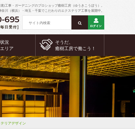
外溝)工事・ガーデニングのプロショップ癒樹工房（ゆうきこうぼう）。
神奈川（横浜）・埼玉・千葉でこだわりのエクステリア工事を展開中。
0-695
 [毎日受付]
約状況
そうだ、
工エリア
癒樹工房で
働こう！
ステリアデザイン