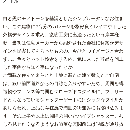
白と黒のモノトーンを基調としたシンプルモダンなお住ま
い。この建物に2台分のガレージを格好良くレイアウトした
外構デザインを求め、癒樹工房に出逢ったという岸本様
邸。当初は住宅メーカーから紹介された会社に何案かデザ
インを提案してもらったものの、今ひとつイメージと合わ
ず…。色々とネット検索をする内、気に入った商品を施工
した事例から知る事になったとか。
ご両親が住んで来られた土地に新たに建て替えたご自宅
は、狭い前面道路からの目線も入りやすいため、周囲を構
造物やフェンス等で囲むクローズドスタイルに。ファサー
ドともなっているシャッターゲートにはシックなタイルが
あしらわれ、上品な存在感で周囲の街並みにも溶け込みま
す。その上半分以上は間隔の開いたパイプシャッター。む
しろ見せたくなるようなお洒落な玄関前には視線が通り抜