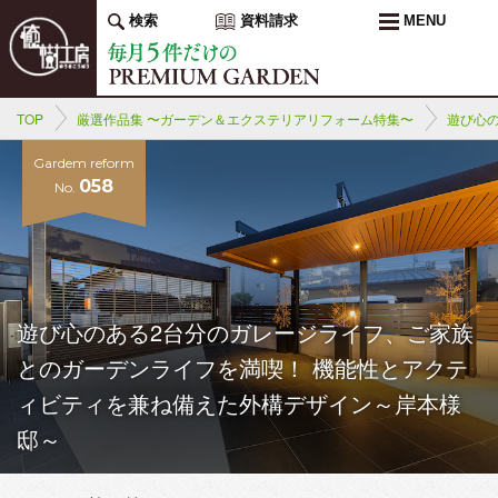
検索
資料請求
MENU
TOP
厳選作品集 〜ガーデン＆エクステリアリフォーム特集〜
遊び心
Gardem reform
058
No.
遊び心のある2台分のガレージライフ、ご家族
とのガーデンライフを満喫！ 機能性とアクテ
ィビティを兼ね備えた外構デザイン～岸本様
邸～