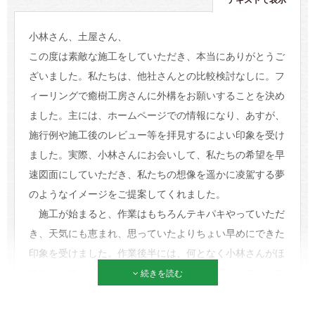
小林さん、土屋さん、
この度は素敵な施工をしていただき、本当にありがとうご
ざいました。私たちは、他社さんとの比較検討なしに。フ
ィーリングで癒樹工房さんに外構をお願いすることを決め
ました。主には、ホームページでの情報になり、あすが、
施行例や施工後のレビュー等を拝見するによい印象を受け
ました。実際、小林さんにお会いして、私たちの希望を早
速図面にしていただき、私たちの想像を遥かに凌駕する夢
のようなイメージをご提案してくれました。
施工が始まると、作業はもちろんテキパキやっていただ
き、天気にも恵まれ、思っていたよりちょい早めにできた
印象を受けました。作業後半には、何となく小林さんがほ
のめかしていたサプライズ的なものも見え隠れしているの
続きを読む
がありありとわかり、楽しく作業過程を見つつ完成を迎え
ることができました。