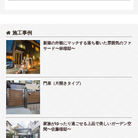
施工事例
新築の外観にマッチする落ち着いた雰囲気のファ
サード〜林様邸〜
門扉（片開きタイプ）
家族がゆったり過ごせる上品で美しいガーデン空
間〜佐藤様邸〜