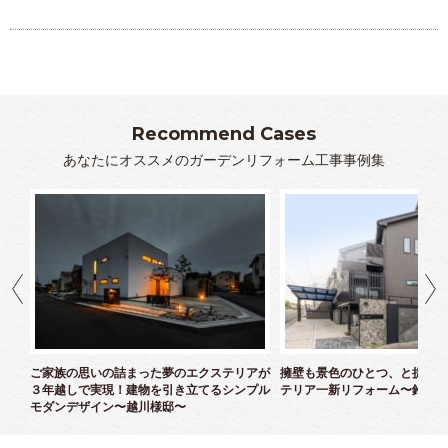
過程も完成も今後も楽しみな外構を行っていただき、あ
りがとうございました。そして、またよろしくお願いしま
す。
松吉
Recommend Cases
あなたにオススメのガーデンリフォーム工事事例集
クス
ご家族の思いの詰まった夢のエクステリアが
擁壁も景色のひとつ、と捉えた
３年越しで実現！建物を引き立てるシンプル
テリア一新リフォーム〜鈴木様
モダンデザイン〜越川様邸〜