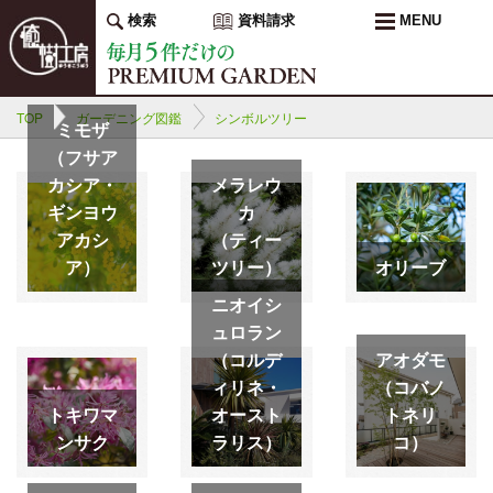
検索
資料請求
MENU
TOP
ガーデニング図鑑
シンボルツリー
ミモザ
（フサア
カシア・
メラレウ
ギンヨウ
カ
アカシ
（ティー
ア）
ツリー）
オリーブ
ニオイシ
ュロラン
（コルデ
アオダモ
ィリネ・
（コバノ
トキワマ
オースト
トネリ
ンサク
ラリス）
コ）