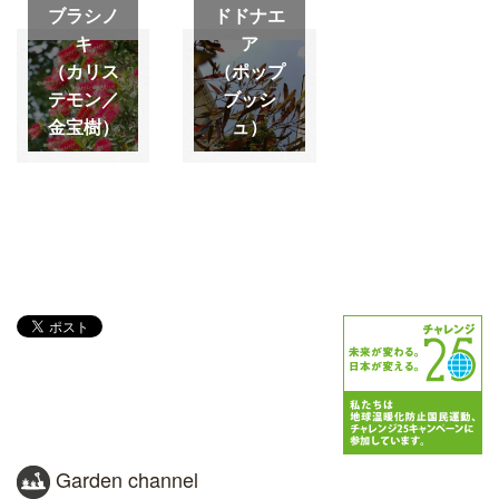
ブラシノ
ドドナエ
キ
ア
（カリス
（ポップ
テモン／
ブッシ
金宝樹）
ュ）
Garden channel