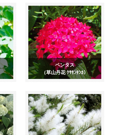
ペンタス
（草山丹花 ｸｻｻﾝﾀﾝｶ）