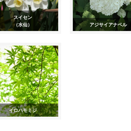
スイセン
（水仙）
アジサイアナベル
イロハモミジ