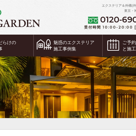
エクステリア＆外構(
東京・
0120-69
受付時間 10:00-20:00
だらけの
魅惑の
エクステリア
ご予
事
施工事例集
と施