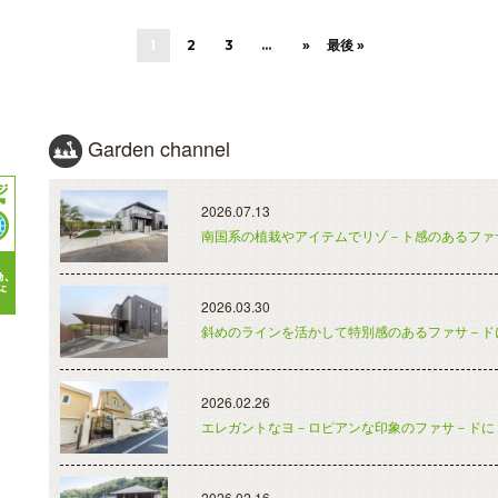
1
2
3
...
»
最後 »
Garden channel
2026.07.13
南国系の植栽やアイテムでリゾ－ト感のあるファ
2026.03.30
斜めのラインを活かして特別感のあるファサ－ド
2026.02.26
エレガントなヨ－ロピアンな印象のファサ－ドに
2026.02.16