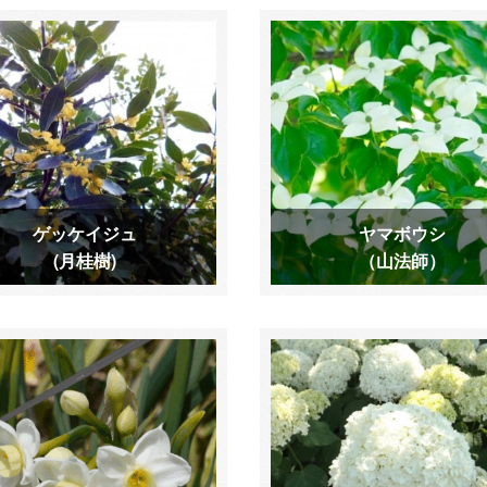
ゲッケイジュ
ヤマボウシ
(月桂樹)
（山法師）