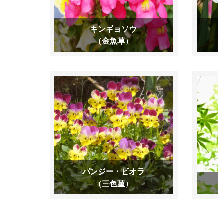
キンギョソウ
（金魚草）
パンジー・ビオラ
（三色菫）