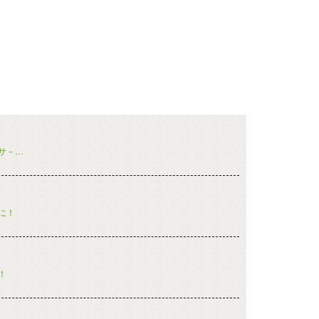
サ－…
に！
！