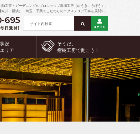
外溝)工事・ガーデニングのプロショップ癒樹工房（ゆうきこうぼう）。
神奈川（横浜）・埼玉・千葉でこだわりのエクステリア工事を展開中。
0-695
 [毎日受付]
約状況
そうだ、
工エリア
癒樹工房で
働こう！