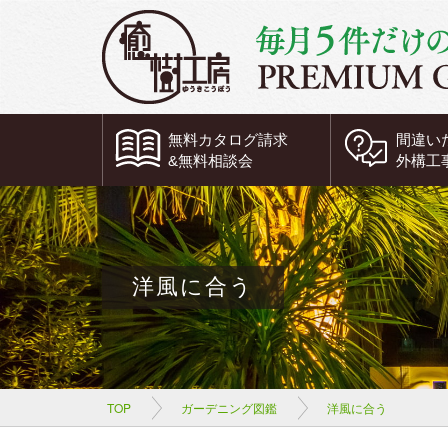
無料
カタログ請求
間違い
&
無料
相談会
外構工
洋風に合う
TOP
ガーデニング図鑑
洋風に合う