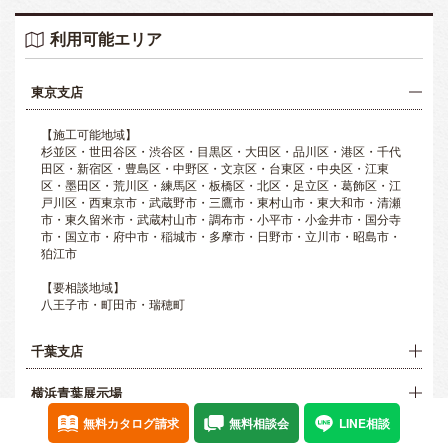
利用可能エリア
東京支店
【施工可能地域】
杉並区・世田谷区・渋谷区・目黒区・大田区・品川区・港区・千代
田区・新宿区・豊島区・中野区・文京区・台東区・中央区・江東
区・墨田区・荒川区・練馬区・板橋区・北区・足立区・葛飾区・江
戸川区・西東京市・武蔵野市・三鷹市・東村山市・東大和市・清瀬
市・東久留米市・武蔵村山市・調布市・小平市・小金井市・国分寺
市・国立市・府中市・稲城市・多摩市・日野市・立川市・昭島市・
狛江市
【要相談地域】
八王子市・町田市・瑞穂町
千葉支店
横浜青葉展示場
無料カタログ請求
無料相談会
LINE相談
埼玉支店