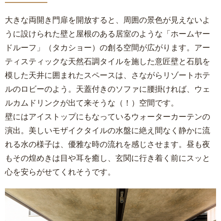
大きな両開き門扉を開放すると、周囲の景色が見えないよ
うに設けられた壁と屋根のある居室のような「ホームヤー
ドルーフ」（タカショー）の創る空間が広がります。アー
ティスティックな天然石調タイルを施した意匠壁と石肌を
模した天井に囲まれたスペースは、さながらリゾートホテ
ルのロビーのよう。天蓋付きのソファに腰掛ければ、ウェ
ルカムドリンクが出て来そうな（！）空間です。
壁にはアイストップにもなっているウォーターカーテンの
演出。美しいモザイクタイルの水盤に絶え間なく静かに流
れる水の様子は、優雅な時の流れを感じさせます。昼も夜
もその煌めきは目や耳を癒し、玄関に行き着く前にスッと
心を安らがせてくれそうです。