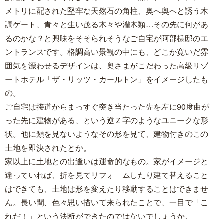
メトリに配された堅牢な天然石の角柱、奥へ奥へと誘う木
調ゲート、青々と生い茂る木々や灌木類…その先に何があ
るのかな？と興味をそそられそうなご自宅が阿部様邸のエ
ントランスです。格調高い景観の中にも、どこか寛いだ雰
囲気を漂わせるデザインは、奥さまがこだわった高級リゾ
ートホテル「ザ・リッツ・カールトン」をイメージしたも
の。
ご自宅は接道からまっすぐ突き当たった先を左に90度曲が
った先に建物がある、という逆Ｚ字のようなユニークな形
状。他に類を見ないようなその形を見て、建物付きのこの
土地を即決されたとか。
家以上に土地との出逢いは運命的なもの。家がイメージと
違っていれば、折を見てリフォームしたり建て替えること
はできても、土地は形を変えたり移動することはできませ
ん。長い間、色々思い描いて来られたことで、一目で「こ
れだ！」という決断ができたのではないでしょうか。