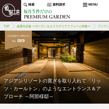
検索
資料請求
MENU
TOP
厳選作品集 〜ガーデン＆エクステリアリフォーム特集〜
アジア
Gardem reform
059
No.
アジアンリゾートの寛ぎを取り入れて「リッ
ツ・カールトン」のようなエントランス＆ア
プローチ ～阿部様邸～