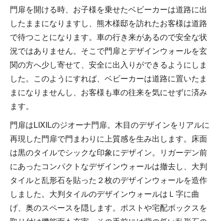
門扉を開ける時、お子様を乗せたベビーカーは道路に出
したままになりますし、熊木様邸を訪れたお客様は道路
で待つことになります。車の行き来があるので安全な状
況ではありません。そこで門扉とデザインウォールを玄
関の方へ少し寄せて、安全に出入りができるようにしま
した。このようにすれば、ベビーカーは道路に置いたま
まになりませんし、お客様も車の往来を気にせずに済み
ます。
門扉はLIXILのジオーナ門扉。木目のデザインをリアルに
再現した門扉で門まわりに上質感を生み出します。床面
は黒のタイルでシックな印象にデザイン。リガーデン前
にあったコンパクトなデザインウォールは撤去し、大判
タイルと乱形石を貼った２枚のデザインウォールを造作
しました。大判タイルのデザインウォールはＬ字に曲
げ、奥のスペースを隠します。ポストや宅配ボックスを