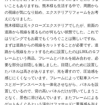
いこともありますね。熊木様も生活する中で、周囲から
の視線が気になり始め、エクステリアリフォームをお考
えになりました。
熊木様邸は元々クローズエクステリアでしたが、前面の
道路から視線を遮るものが何もない状態でした。これで
はリビングでもお庭でもくつろぐことは難しいですね。
まずは道路からの視線をカットすることが必要です。道
路から視線をカットするために設置したのはLIXILのＧフ
レームという商品。フレームとパネルを組み合わせ、必
要な部分は目隠しを施しました。目隠しのために設置し
たパネルは高さがありますが、光を通すので、圧迫感を
感じにくくなっています。フレームによって駐車スペー
スとガーデンスペースを一体化させながら、パネルを設
置しているので、背の高いパネルだけが浮いてしまうこ
となく、景色に溶け込んでいます。またフレームによる
ゲートをくぐるという演出はファサードに重厚感を与え